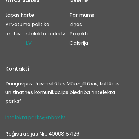
Lapas karte
Par mums
Privātuma politika
Ziņas
archive.intelektaparks.lv
Projekti
LV
Galerija
Kontakti
Daugavpils Universitātes Mūžizglītības, kultūras
un zinātnes komunikācijas biedrība “Intelekta
parks”
intelekta.parks@inbox.lv
Reģistrācijas Nr.:
40008187126