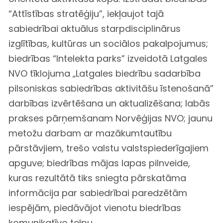
“Attīstības stratēģiju”, iekļaujot tajā
sabiedrībai aktuālus starpdisciplinārus
izglītības, kultūras un sociālos pakalpojumus;
biedrības “Intelekta parks” izveidotā Latgales
NVO tīklojuma „Latgales biedrību sadarbība
pilsoniskas sabiedrības aktivitāšu īstenošanā”
darbības izvērtēšana un aktualizēšana; labās
prakses pārņemšanam Norvēģijas NVO; jaunu
metožu darbam ar mazākumtautību
pārstāvjiem, trešo valstu valstspiederīgajiem
apguve; biedrības mājas lapas pilnveide,
kuras rezultātā tiks sniegta pārskatāma
informācija par sabiedrībai paredzētām
iespējām, piedāvājot vienotu biedrības
komunikatīvo telpu.