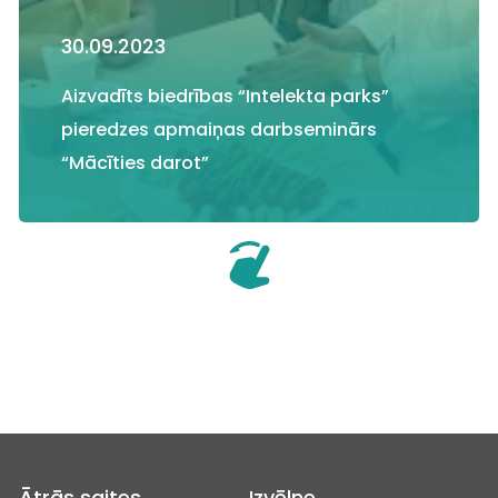
30.09.2023
Aizvadīts biedrības “Intelekta parks”
pieredzes apmaiņas darbseminārs
“Mācīties darot”
Ātrās saites
Izvēlne