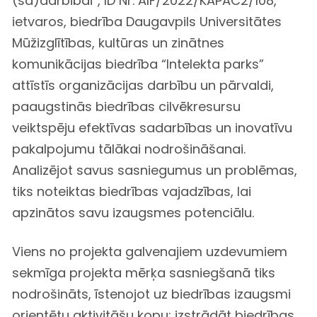
(sa)darbībai”, ID Nr. AIF/2022/KAPAC2/108,
ietvaros, biedrība Daugavpils Universitātes
Mūžizglītības, kultūras un zinātnes
komunikācijas biedrība “Intelekta parks”
attīstīs organizācijas darbību un pārvaldi,
paaugstinās biedrības cilvēkresursu
veiktspēju efektīvas sadarbības un inovatīvu
pakalpojumu tālākai nodrošināšanai.
Analizējot savus sasniegumus un problēmas,
tiks noteiktas biedrības vajadzības, lai
apzinātos savu izaugsmes potenciālu.
Viens no projekta galvenajiem uzdevumiem
sekmīga projekta mērķa sasniegšanā tiks
nodrošināts, īstenojot uz biedrības izaugsmi
orientētu aktivitāšu kopu: izstrādāt biedrības