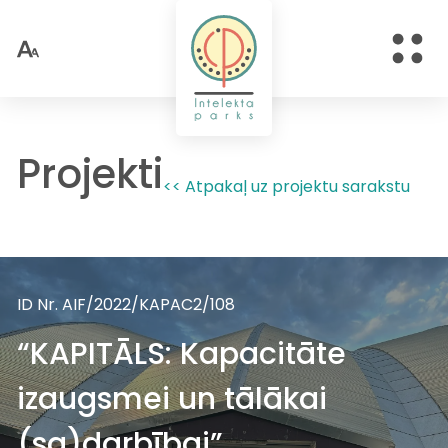
Projekti
<< Atpakaļ uz projektu sarakstu
ID Nr. AIF/2022/KAPAC2/108
“KAPITĀLS: Kapacitāte
izaugsmei un tālākai
(sa)darbībai”