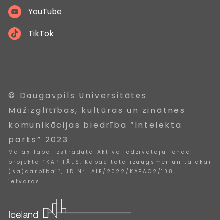
YouTube
TikTok
© Daugavpils Universitātes
Mūžizglītības, kultūras un zinātnes
komunikācijas biedrība “Intelekta
parks” 2023
Mājas lapa izstrādāta Aktīvo iedzīvotāju fonda
projekta “KAPITĀLS: Kapacitāte izaugsmei un tālākai
(sa)darbībai”, ID Nr. AIF/2022/KAPAC2/108,
ietvaros.