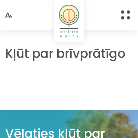
Kļūt par brīvprātīgo
Vēlaties kļūt par