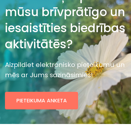
mūsu brīvprātīgo un
iesaistīties biedrības
aktivitātēs?
Aizpildiet elektronisko pieteikumu un
mēs ar Jums sazināsimies!
PIETEIKUMA ANKETA