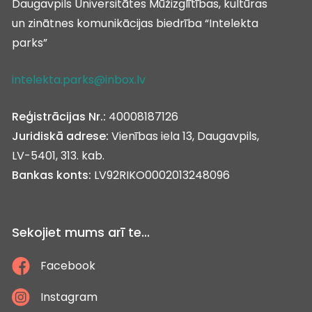
Daugavpils Universitātes Mūžizglītības, kultūras
un zinātnes komunikācijas biedrība “Intelekta
parks”
intelekta.parks@inbox.lv
Reģistrācijas Nr.:
40008187126
Juridiskā adrese:
Vienības iela 13, Daugavpils,
LV-5401, 313. kab.
Bankas konts:
LV92RIKO0002013248096
Sekojiet mums arī te...
Facebook
Instagram