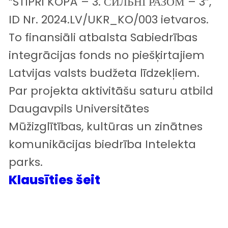
“STIPRI KOPĀ – 3. СИЛЬНІ РАЗОМ – 3”,
ID Nr.
2024.LV/UKR_KO/003
ietvaros.
To finansiāli atbalsta Sabiedrības
integrācijas fonds no piešķirtajiem
Latvijas valsts budžeta līdzekļiem.
Par projekta aktivitāšu saturu atbild
Daugavpils Universitātes
Mūžizglītības, kultūras un zinātnes
komunikācijas biedrība Intelekta
parks.
Klausīties šeit