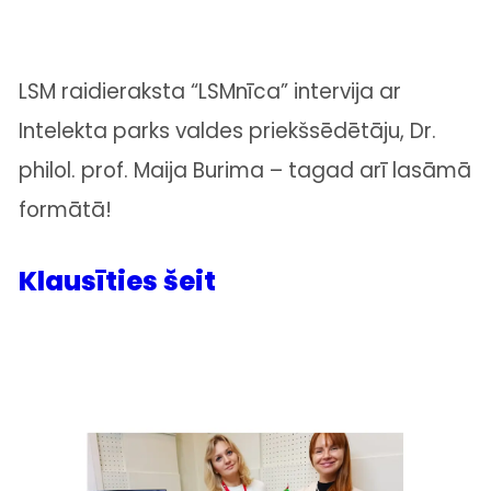
LSM
raidieraksta “LSMnīca” intervija ar
Intelekta par
k
s
valdes priekšsēdētāju, Dr.
philol. prof.
Maija Burima
– tagad arī lasāmā
formātā!
Klausīties šeit