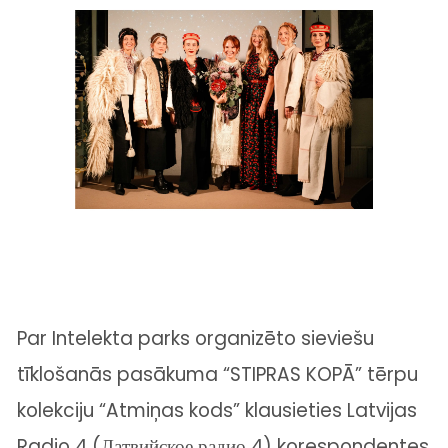
Par
Intelekta parks
organizēto sieviešu
tīklošanās pasākuma “STIPRAS KOPĀ” tērpu
kolekciju “Atmiņas kods” klausieties Latvijas
Radio 4 (
Латвийское радио 4
) korespondentes