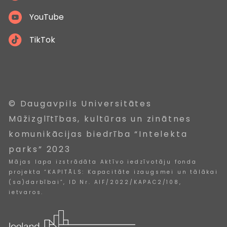
YouTube
TikTok
© Daugavpils Universitātes
Mūžizglītības, kultūras un zinātnes
komunikācijas biedrība “Intelekta
parks” 2023
Mājas lapa izstrādāta Aktīvo iedzīvotāju fonda
projekta “KAPITĀLS: Kapacitāte izaugsmei un tālākai
(sa)darbībai”, ID Nr. AIF/2022/KAPAC2/108,
ietvaros.