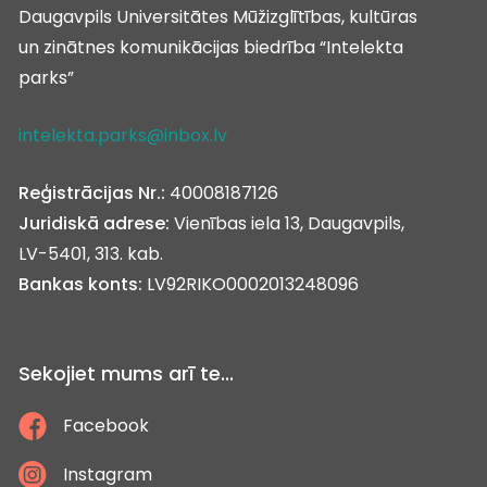
Daugavpils Universitātes Mūžizglītības, kultūras
un zinātnes komunikācijas biedrība “Intelekta
parks”
intelekta.parks@inbox.lv
Reģistrācijas Nr.:
40008187126
Juridiskā adrese:
Vienības iela 13, Daugavpils,
LV-5401, 313. kab.
Bankas konts:
LV92RIKO0002013248096
Sekojiet mums arī te...
Facebook
Instagram