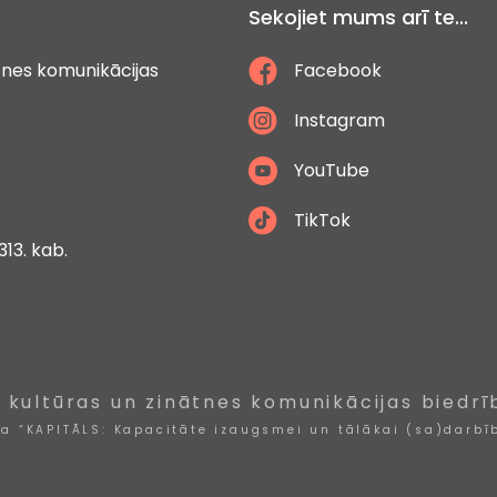
Sekojiet mums arī te...
ātnes komunikācijas
Facebook
Instagram
YouTube
TikTok
313. kab.
, kultūras un zinātnes komunikācijas biedrī
ta “KAPITĀLS: Kapacitāte izaugsmei un tālākai (sa)darbīb