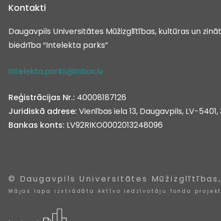
Kontakti
Daugavpils Universitātes Mūžizglītības, kultūras un zin
biedrība “Intelekta parks”
intelekta.parks@inbox.lv
Reģistrācijas Nr.:
40008187126
Juridiskā adrese:
Vienības iela 13, Daugavpils, LV-5401, 
Bankas konts:
LV92RIKO0002013248096
© Daugavpils Universitātes Mūžizglītības
Mājas lapa izstrādāta Aktīvo iedzīvotāju fonda projek