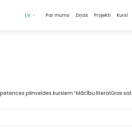
LV
Par mums
Ziņas
Projekti
Kursi
e
tences pilnveides kursiem “Mācību literatūras satur