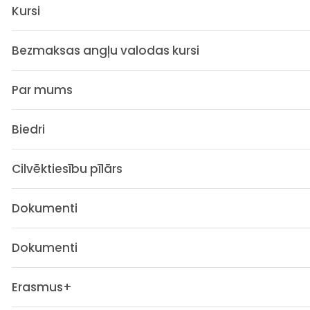
Kursi
Bezmaksas angļu valodas kursi
Par mums
Biedri
Cilvēktiesību pīlārs
Dokumenti
Dokumenti
Erasmus+