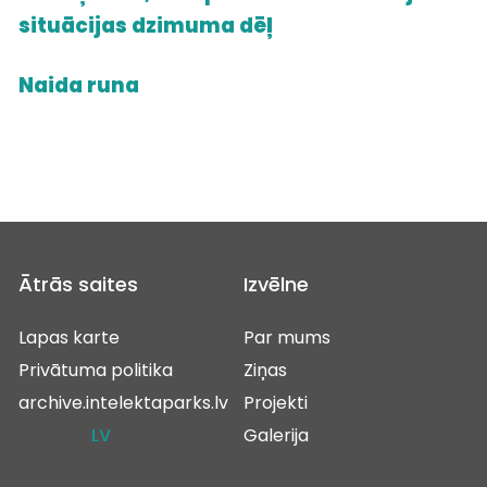
situācijas dzimuma dēļ
Naida runa
Ātrās saites
Izvēlne
Lapas karte
Par mums
Privātuma politika
Ziņas
archive.intelektaparks.lv
Projekti
LV
Galerija