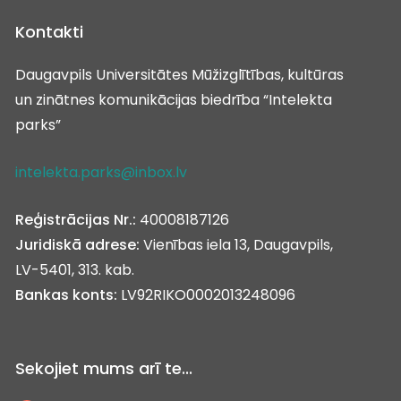
Kontakti
Daugavpils Universitātes Mūžizglītības, kultūras
un zinātnes komunikācijas biedrība “Intelekta
parks”
intelekta.parks@inbox.lv
Reģistrācijas Nr.:
40008187126
Juridiskā adrese:
Vienības iela 13, Daugavpils,
LV-5401, 313. kab.
Bankas konts:
LV92RIKO0002013248096
Sekojiet mums arī te...