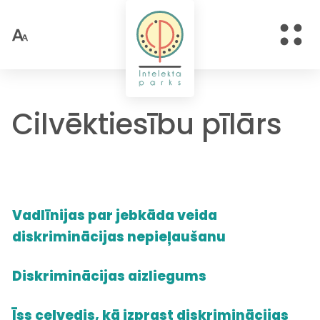
Cilvēktiesību pīlārs
Vadlīnijas par jebkāda veida
diskriminācijas nepieļaušanu
Diskriminācijas aizliegums
Īss ceļvedis, kā izprast diskriminācijas