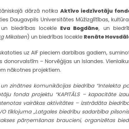
otāniskajā dārzā notika
Aktīvo iedzīvotāju fon
īties Daugavpils Universitātes Mūžizglītības, kultū
un biedrības locekle
Eva Bogdāne
, un biedr
rg Mikalsen
) un biedrības locekle
Renāte Hovsdāl
skatoties uz AIF pieciem darbības gadiem, suminot
donorvalstīm – Norvēģijas un Islandes. Vienlaikus
iem nākotnes projektiem.
s un zinātnes komunikācijas biedrība “Intelekta 
votāju fonda projektu “KAPITĀLS – kapacitāte iza
tenotas vairākas aktivitātes – izstrādāta biedrības
NVO tīklojuma „Latgales biedrību sadarbība pilsoni
rakses pārņemšanas braucieni, organizētas bied