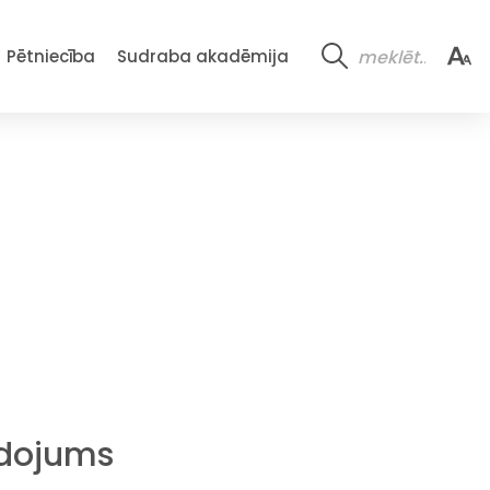
Pētniecība
Sudraba akadēmija
idojums