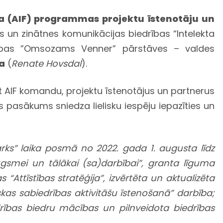
da (AIF) programmas projektu īstenotāju un
ras un zinātnes komunikācijas biedrības “Intelekta
ības ”Omsozams Venner” pārstāves – valdes
a
(
Renate Hovsdal
).
 AIF komandu, projektu īstenotājus un partnerus
 pasākums sniedza lielisku iespēju iepazīties un
parks” laika posmā no 2022. gada 1. augusta līdz
ugsmei un tālākai (sa)darbībai”, granta līguma
 “Attīstības stratēģija”, izvērtēta un aktualizēta
skas sabiedrības aktivitāšu īstenošanā” darbība;
rības biedru mācības un pilnveidota biedrības