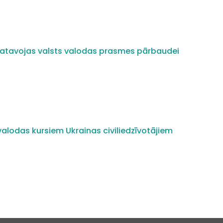
i gatavojas valsts valodas prasmes pārbaudei
alodas kursiem Ukrainas civiliedzīvotājiem