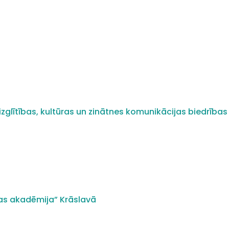
zglītības, kultūras un zinātnes komunikācijas biedrības 
as akadēmija” Krāslavā