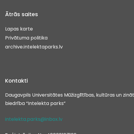
Ātrās saites
Lapas karte
Privātuma politika
archive.intelektaparks.lv
Kontakti
Daugavpils Universitātes Mūžizglītības, kultūras un zin
biedrība “Intelekta parks”
intelekta.parks@inbox.lv