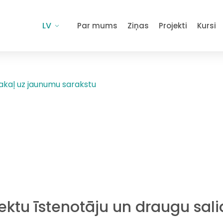
LV
Par mums
Ziņas
Projekti
Kursi
akaļ uz jaunumu sarakstu
jektu īstenotāju un draugu sal