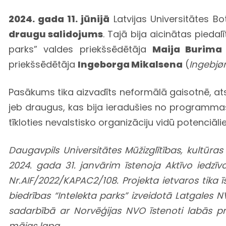
2024. gada 11. jūnijā
Latvijas Universitātes B
draugu salidojums
. Tajā bija aicinātas piedal
parks” valdes priekšsēdētāja
Maija Burima
priekšsēdētāja
Ingeborga Mikalsena
(
Ingebjø
Pasākums tika aizvadīts neformālā gaisotnē, at
jeb draugus, kas bija ieradušies no programmas 
tīkloties nevalstisko organizāciju vidū potenciāl
Daugavpils Universitātes Mūžizglītības, kultūra
2024. gada 31. janvārim īstenoja Aktīvo iedzī
Nr.AIF/2022/KAPAC2/108. Projekta ietvaros tika īs
biedrības “Intelekta parks” izveidotā Latgales 
sadarbībā ar Norvēģijas NVO īstenoti labās p
mājas lapa.