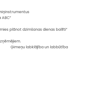
eniņinstrumentus
a ABC”
ies plānot dzimšanas dienas ballīti”
uzņēmējiem.
Ģimeņu labklājība un labbūtība