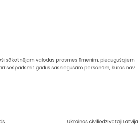
toši sākotnējam valodas prasmes līmenim, pieaugušajiem
ā, kā arī sešpadsmit gadus sasniegušām personām, kuras nav
nds
Ukrainas civiliedzīvotāji Latvijā