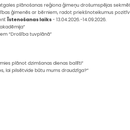
Latgales plānošanas reģiona ģimeņu drošumspējas sekmēša
ības ģimenēs ar bērniem, radot priekšnoteikumus pozitīvai b
enī.
Īstenošanas laiks
- 13.04.2026.-14.09.2026.
akadēmija”
iem “Drošība tuvplānā”
ies plānot dzimšanas dienas ballīti”
es, lai pilsētvide būtu mums draudzīga?”