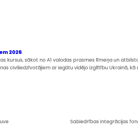
iem 2026
as kursus, sākot no A1 valodas prasmes līmeņa un atbils
rainas civiliedzīvotājiem ar iegūtu vidējo izglītību Ukrain
guve
Sabiedrības integrācijas fo