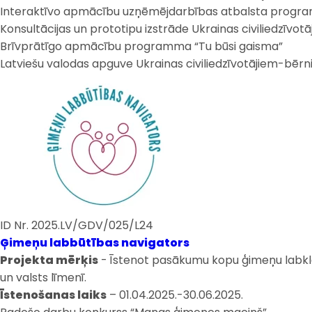
Interaktīvo apmācību uzņēmējdarbības atbalsta programma “
Konsultācijas un prototipu izstrāde Ukrainas civiliedzīvo
Brīvprātīgo apmācību programma “Tu būsi gaisma”
Latviešu valodas apguve Ukrainas civiliedzīvotājiem-bēr
ID Nr. 2025.LV/GDV/025/L24
Ģimeņu labbūtības navigators
Projekta mērķis
- Īstenot pasākumu kopu ģimeņu labklāj
un valsts līmenī.
Īstenošanas laiks
– 01.04.2025.-30.06.2025.