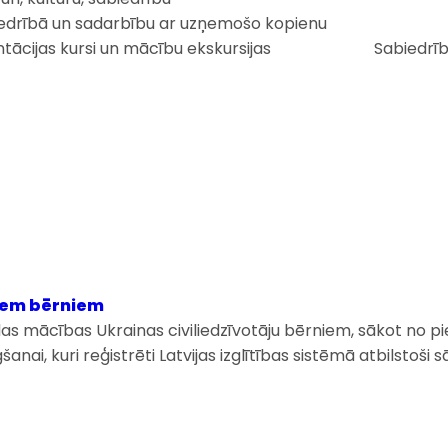
abiedrībā un sadarbību ar uzņemošo kopienu
ntācijas kursi un mācību ekskursijas
Sabiedrīb
jiem bērniem
s mācības Ukrainas civiliedzīvotāju bērniem, sākot no pi
nai, kuri reģistrēti Latvijas izglītības sistēmā atbilstoš