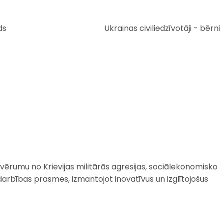
ds
Ukrainas civiliedzīvotāji - bērni
patvērumu no Krievijas militārās agresijas, sociālekonomisko
darbības prasmes, izmantojot inovatīvus un izglītojošus