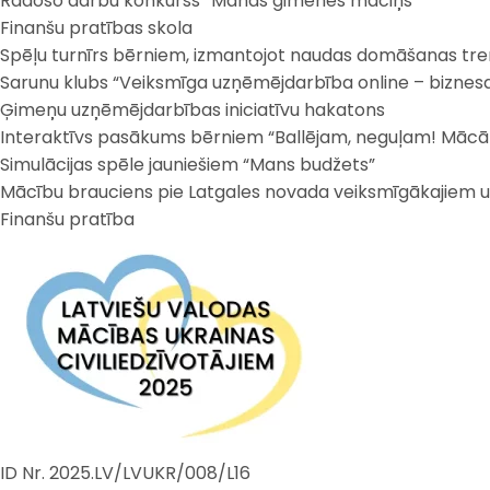
Radošo darbu konkurss “Manas ģimenes maciņš”
Finanšu pratības skola
Spēļu turnīrs bērniem, izmantojot naudas domāšanas tr
Sarunu klubs “Veiksmīga uzņēmējdarbība online – biznes
Ģimeņu uzņēmējdarbības iniciatīvu hakatons
Interaktīvs pasākums bērniem “Ballējam, neguļam! Mācām
Simulācijas spēle jauniešiem “Mans budžets”
Mācību brauciens pie Latgales novada veiksmīgākajiem 
Finanšu pratība
ID Nr. 2025.LV/LVUKR/008/L16