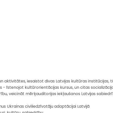
n aktivitātes, iesaistot divas Latvijas kultūras institūcija
s - īstenojot kultūrorientācijas kursus, un citas socializāci
biedrību, veicināt mērķauditorijas iekļaušanos Latvijas sabi
us Ukrainas civiliedzīvotāju adaptācijai Latvijā
uri, kultūru, sabiedrību