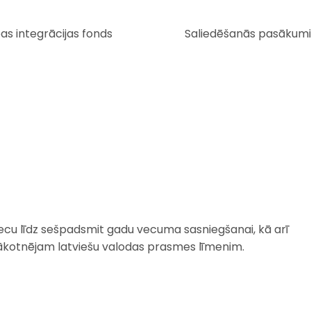
as integrācijas fonds
Saliedēšanās pasākumi
ecu līdz sešpadsmit gadu vecuma sasniegšanai, kā arī
i sākotnējam latviešu valodas prasmes līmenim.