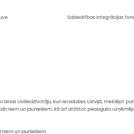
guve
Sabiedrības integrācijas fon
rainas civiliedzīvotāju, kuri ieradušies Latvijā, meklējot 
 bērniem un jauniešiem, kā arī attīstot pieaugušo uzņēmēj
ērniem un jauniešiem