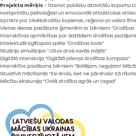
Projekta mērķis
– īstenot publisku aktivitāšu kopumu 
nostiprinātu psiholoģiski un emocionāli atbalstošas attiec
izpratni par cilvēkdrošību kopienas, reģiona un valsts līm
Vienas dienas pasākums ģimenēm ar bērniem “Drošības 
Interaktīvas apmācības par dažādiem drošības jautājum
Intelektuāli izglītojoša spēle “Drošības kods”
Situāciju simulācijas “Jūtos droši savās mājās”
Digitālā interakcija “Digitālā pilsoņa drošības kompass”
Interaktīvs pasākums bērniem “Ballējam, neguļam! Mācām
Situatīvā mācīšanās “Esi drošs, bet ne pārdrošs! Kā rīkoti
Mācību ekskursija “Civilā drošība agrāk un tagad”