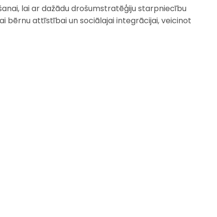
nai, lai ar dažādu drošumstratēģiju starpniecību
ērnu attīstībai un sociālajai integrācijai, veicinot