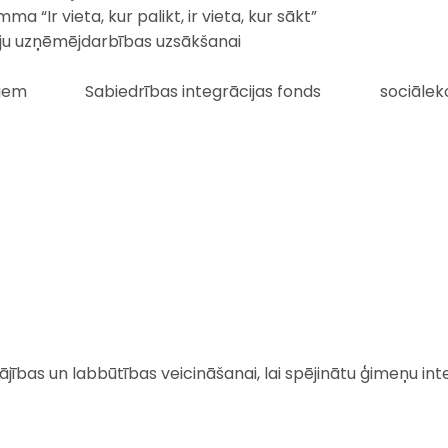
Ir vieta, kur palikt, ir vieta, kur sākt”
tāju uzņēmējdarbības uzsākšanai
niem
Sabiedrības integrācijas fonds
sociālek
ības un labbūtības veicināšanai, lai spējinātu ģimeņu in