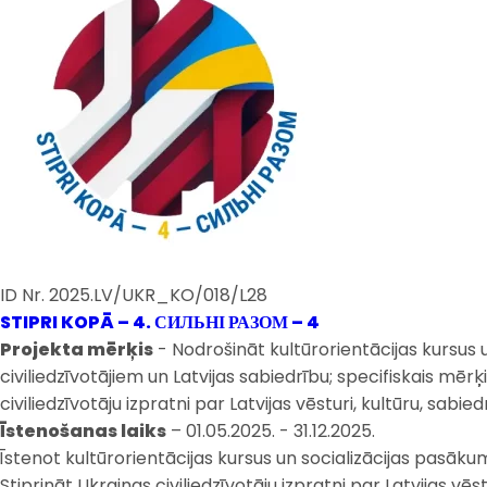
ID Nr. 2025.LV/UKR_KO/018/L28
STIPRI KOPĀ – 4. СИЛЬНІ РАЗОМ – 4
Projekta mērķis
- Nodrošināt kultūrorientācijas kursus u
civiliedzīvotājiem un Latvijas sabiedrību; specifiskais mērķi
civiliedzīvotāju izpratni par Latvijas vēsturi, kultūru, sa
Īstenošanas laiks
– 01.05.2025. - 31.12.2025.
Īstenot kultūrorientācijas kursus un socializācijas pasākum
Stiprināt Ukrainas civiliedzīvotāju izpratni par Latvijas vēst