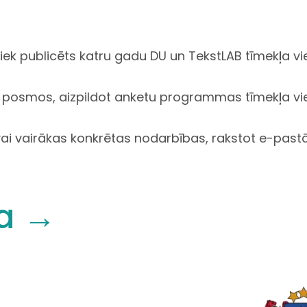
ek publicēts katru gadu DU un TekstLAB tīmekļa viet
os posmos,
a
izpildot anketu programmas tīmekļa vi
u vai vairākas konkrētas nodarbības, rakstot e-past
ta →