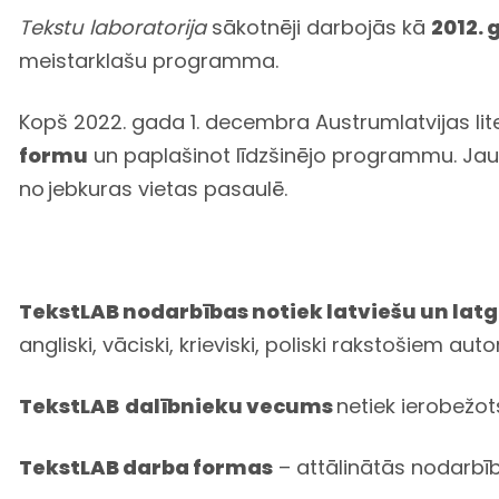
Tekstu laboratorija
sākotnēji darbojās kā
2012.
meistarklašu programma.
Kopš 2022. gada 1. decembra Austrumlatvijas lit
formu
un paplašinot līdzšinējo programmu. Jaun
no
jebkuras vietas pasaulē.
TekstLAB nodarbības notiek latviešu un lat
angliski, vāciski, krieviski, poliski rakstošiem auto
TekstLAB
dalībnieku vecums
netiek ierobežot
TekstLAB darba formas
– attālinātās nodarbīb