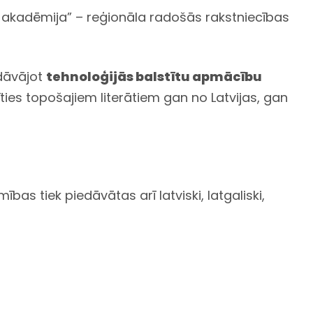
ā akadēmija” – reģionāla radošās rakstniecības
edāvājot
tehnoloģijās balstītu apmācību
ies topošajiem literātiem gan no Latvijas, gan
bas tiek piedāvātas arī latviski, latgaliski,