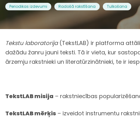
Periodikas izdevumi
Radošā rakstīšana
Tulkošana
Tekstu laboratorija
(TekstLAB)
ir
platforma attāl
dažādu žanru jauni teksti. Tā ir vieta, kur sasto
ārzemju rakstnieki un literatūrzinātnieki, te ir i
TekstLAB
misija
– rakstniecības popularizēšana
TekstLAB
mērķis
– izveidot instrumentu rakstnie