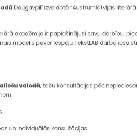
 gadā
Daugavpilī izveidotā “Austrumlatvijas literār
erārā akadēmija ir paplašinājusi savu darbību, pi
ais modelis paver iespēju TekstLAB darbā iesaistīt
galiešu valodā
, taču konsultācijas pēc nepieciešamī
riem.
s.
as un individuālās konsultācijas.