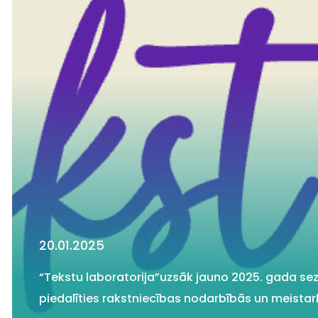
20.01.2025
“Tekstu laboratorija”uzsāk jauno 2025. gada se
piedalīties rakstniecības nodarbībās un meistar