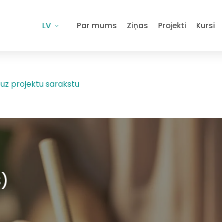
LV
Par mums
Ziņas
Projekti
Kursi
 uz projektu sarakstu
B)