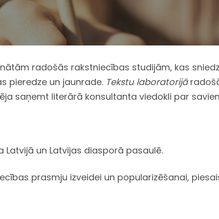
inātām radošās rakstniecības studijām, kas sniedz
pas pieredze un jaunrade.
Tekstu laboratorijā
radošā
espēja saņemt literārā konsultanta viedokli par savi
 Latvijā un Latvijas diasporā pasaulē.
cības prasmju izveidei un popularizēšanai, piesaisto