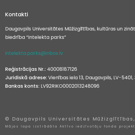
Kontakti
Daugavpils Universitātes Mūžizglītības, kultūras un zin
biedrība “Intelekta parks”
intelekta.parks@inbox.lv
Reģistrācijas Nr.:
40008187126
Juridiskā adrese:
Vienības iela 13, Daugavpils, LV-5401, 
Bankas konts:
LV92RIKO0002013248096
© Daugavpils Universitātes Mūžizglītības
Mājas lapa izstrādāta Aktīvo iedzīvotāju fonda projek