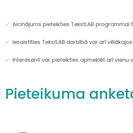
Aicinājums pieteikties TekstLAB programmai ti
Iesaistīties TekstLAB darbībā var arī vēlākaj
Interesenti var pieteikties apmeklēt arī vien
Pieteikuma anke