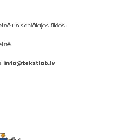
nē un sociālajos tīklos.
etnē
.
ā:
info@tekstlab.lv