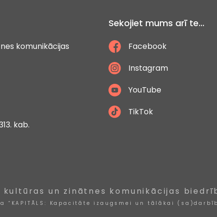
Sekojiet mums arī te...
ātnes komunikācijas
Facebook
Instagram
YouTube
TikTok
313. kab.
, kultūras un zinātnes komunikācijas biedrī
ta “KAPITĀLS: Kapacitāte izaugsmei un tālākai (sa)darbīb