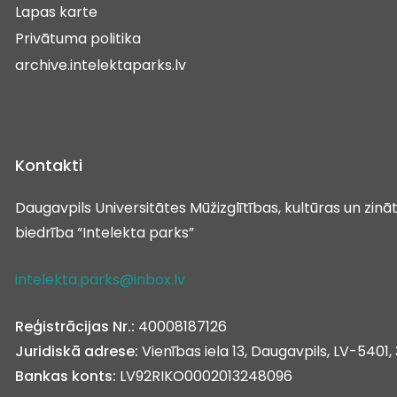
Lapas karte
Privātuma politika
archive.intelektaparks.lv
Kontakti
Daugavpils Universitātes Mūžizglītības, kultūras un zin
biedrība “Intelekta parks”
intelekta.parks@inbox.lv
Reģistrācijas Nr.:
40008187126
Juridiskā adrese:
Vienības iela 13, Daugavpils, LV-5401, 
Bankas konts:
LV92RIKO0002013248096