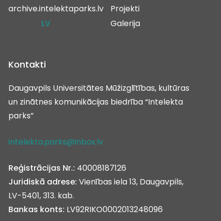
archive.intelektaparks.lv
Projekti
LV
Galerija
Kontakti
Daugavpils Universitātes Mūžizglītības, kultūras
un zinātnes komunikācijas biedrība “Intelekta
parks”
intelekta.parks@inbox.lv
Reģistrācijas Nr.:
40008187126
Juridiskā adrese:
Vienības iela 13, Daugavpils,
LV-5401, 313. kab.
Bankas konts:
LV92RIKO0002013248096