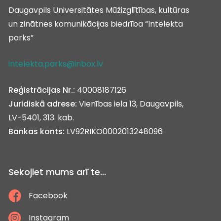
Daugavpils Universitātes Mūžizglītības, kultūras
un zinātnes komunikācijas biedrība “Intelekta
parks”
intelekta.parks@inbox.lv
Reģistrācijas Nr.:
40008187126
Juridiskā adrese:
Vienības iela 13, Daugavpils,
LV-5401, 313. kab.
Bankas konts:
LV92RIKO0002013248096
Sekojiet mums arī te...
Facebook
Instagram