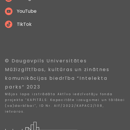
YouTube
TikTok
© Daugavpils Universitātes
Mūžizglītības, kultūras un zinātnes
komunikācijas biedrība “Intelekta
parks” 2023
Mājas lapa izstrādāta Aktīvo iedzīvotāju fonda
projekta “KAPITĀLS: Kapacitāte izaugsmei un tālākai
(sa)darbībai”, ID Nr. AIF/2022/KAPAC2/108,
ietvaros.