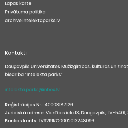
Lapas karte
Privātuma politika
archive.intelektaparks.lv
Kontakti
Daugavpils Universitātes Mūžizglītības, kultūras un zin
biedrība “Intelekta parks”
intelekta.parks@inbox.lv
Reģistrācijas Nr.:
40008187126
Juridiskā adrese:
Vienības iela 13, Daugavpils, LV-5401, 
Bankas konts:
LV92RIKO0002013248096