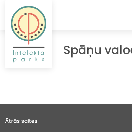
Spāņu valo
Ātrās saites