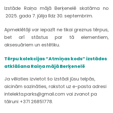
Izstāde Raiņa mājā Berķenelē skatāma no
2025. gada 7. jūlija līdz 30. septembrim.
Apmeklētāji var iepazīt ne tikai greznus tērpus,
bet arī stāstus par tā elementiem,
aksesuāriem un estētiku.
Tērpu kolekcijas “Atmiņas kods” izstādes
atklāšana Raiņa mājā Berķenelē
Ja vēlaties izvietot šo izstādi jūsu telpās,
aicinām sazināties, rakstot uz e-pasta adresi
intelekta.parks@gmail.com vai zvanot pa
tālruni +371 26851778.