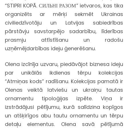
“
STIPRI KOPĀ. СИЛЬНІ РАЗОМ
”
ietvaros, kas tika
organizēts ar mērķi sekmēt Ukrainas
civiliedzīvotāju un Latvijas sabiedrības
pārstāvju savstarpējo sadarbību, līderības
prasmju attīstīšanu un radošu
uzņēmējdarbības ideju ģenerēšanu.
Olena izcīnīja uzvaru, piedāvājot biznesa ideju
par unikālās ikdienas tērpu kolekcijas
“Atmiņas kods” radīšanu. Kolekcijas pamatā ir
Olenas veiktā latviešu un ukraiņu tautas
ornamentu tipoloģijas izpēte. Viņa ir
izstrādājusi pētījumu, kurā salīdzina kopīgos
un atšķirīgos abu tautu ornamentu un tērpu
detaļu elementus. Olena savā pētījumā