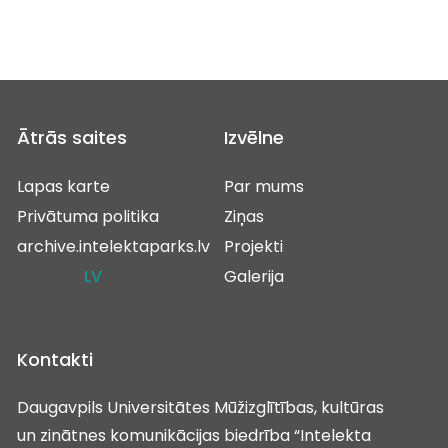
Ātrās saites
Izvēlne
Lapas karte
Par mums
Privātuma politika
Ziņas
archive.intelektaparks.lv
Projekti
LV
Galerija
Kontakti
Daugavpils Universitātes Mūžizglītības, kultūras
un zinātnes komunikācijas biedrība “Intelekta