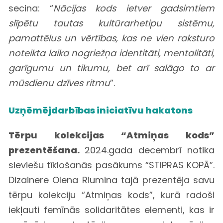
secina: “
Nācijas kods ietver gadsimtiem
slīpētu tautas kultūrarhetipu sistēmu,
pamattēlus un vērtības, kas ne vien raksturo
noteikta laika nogriežņa identitāti, mentalitāti,
garīgumu un tikumu, bet arī salāgo to ar
mūsdienu dzīves ritmu
”.
Uzņēmējdarbības iniciatīvu hakatons
Tērpu kolekcijas “Atmiņas kods”
prezentēšana.
2024.gada decembrī notika
sieviešu tīklošanās pasākums “STIPRAS KOPĀ”.
Dizainere Olena Riumina tajā prezentēja savu
tērpu kolekciju “Atmiņas kods”, kurā radoši
iekļauti femīnās solidaritātes elementi, kas ir