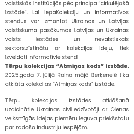
valstiskās institūcijās pēc principa “cirkulējošā
izstāde”. Lai iepaKolekciju un informatīvos
stendus var izmantot Ukrainas un Latvijas
valstiskuma pasākumos Latvijas un Ukrainas
valsts iestādes un nevalstiskais
sektors.zīstinātu ar kolekcijas ideju, tiek
izveidoti informatīvie stendi.
Tērpu kolekcijas “Atmiņas kods” izstāde.
2025.gada 7. jūlijā Raiņa mājā Berķenelē tika
atklāta kolekcijas “Atmiņas kods” izstāde.
Tērpu kolekcijas izstādes atklāšanā
uzaicinātie Ukrainas civiliedzīvotāji ar Olenas
veiksmīgās idejas piemēru ieguva priekšstatu
par radošo industriju iespējām.