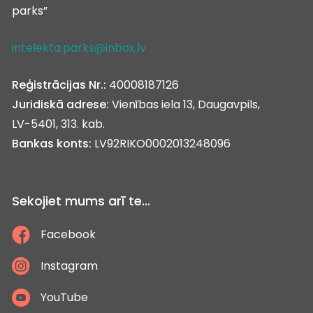
parks”
intelekta.parks@inbox.lv
Reģistrācijas Nr.:
40008187126
Juridiskā adrese:
Vienības iela 13, Daugavpils,
LV-5401, 313. kab.
Bankas konts:
LV92RIKO0002013248096
Sekojiet mums arī te...
Facebook
Instagram
YouTube