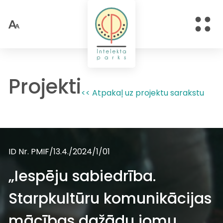
Projekti
<< Atpakaļ uz projektu sarakstu
ID Nr. PMIF/13.4./2024/1/01
„Iespēju sabiedrība.
Starpkultūru komunikācijas
mācības dažādu jomu