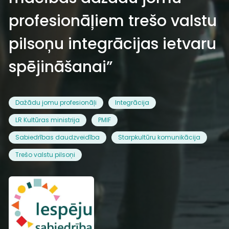
profesionāļiem trešo valstu
pilsoņu integrācijas ietvaru
spējināšanai”
Dažādu jomu profesionāļi
Integrācija
LR Kultūras ministrija
PMIF
Sabiedrības daudzveidība
Starpkultūru komunikācija
Trešo valstu pilsoņi