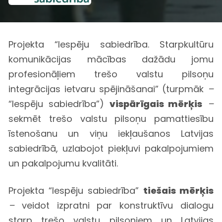
Projekta “Iespēju sabiedrība. Starpkultūru
komunikācijas mācības dažādu jomu
profesionāļiem trešo valstu pilsoņu
integrācijas ietvaru spējināšanai” (turpmāk
–
“Iespēju sabiedrība”)
vispārīgais mērķis
–
sekmēt trešo valstu pilsoņu pamattiesību
īstenošanu un viņu iekļaušanos Latvijas
sabiedrībā, uzlabojot piekļuvi pakalpojumiem
un pakalpojumu kvalitāti.
Projekta “Iespēju sabiedrība”
tiešais mērķis
–
veidot izpratni par konstruktīvu dialogu
starp trešo valstu pilsoņiem un Latvijas