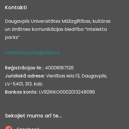
Kontakti
Daugavpils Universitātes Mūžizglītības, kultūras
un zinātnes komunikācijas biedrība “Intelekta
parks”
intelekta.parks@inbox.lv
Reģistrācijas Nr.:
40008187126
Juridiskā adrese:
Vienības iela 13, Daugavpils,
LV-5401, 313. kab.
Bankas konts:
LV92RIKO0002013248096
Sekojiet mums arī te...