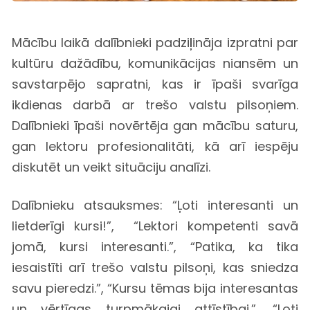
Mācību laikā dalībnieki padziļināja izpratni par
kultūru dažādību, komunikācijas niansēm un
savstarpējo sapratni, kas ir īpaši svarīga
ikdienas darbā ar trešo valstu pilsoņiem.
Dalībnieki īpaši novērtēja gan mācību saturu,
gan lektoru profesionalitāti, kā arī iespēju
diskutēt un veikt situāciju analīzi.
Dalībnieku atsauksmes: “Ļoti interesanti un
lietderīgi kursi!”, “Lektori kompetenti savā
jomā, kursi interesanti.”, “Patika, ka tika
iesaistīti arī trešo valstu pilsoņi, kas sniedza
savu pieredzi.”, “Kursu tēmas bija interesantas
un vērtīgas turpmākajai attīstībai.”, “Ļoti