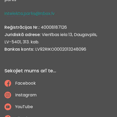
intelekta.parks@inbox.lv
Reģistrācijas Nr.:
40008187126
Juridiskā adrese:
Vienības iela 13, Daugavpils,
LV-5401, 313. kab.
Bankas konts:
LV92RIKO0002013248096
Sekojiet mums arī te...
Facebook
Instagram
YouTube