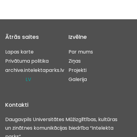
Ātrās saites
Izvēlne
Lapas karte
Par mums
Privātuma politika
Ziņas
archive.intelektaparks.lv
Projekti
LV
Galerija
Kontakti
Daugavpils Universitātes Mūžizglītības, kultūras
un zinātnes komunikācijas biedrība “Intelekta
parks”