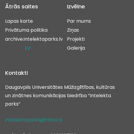
Ātrās saites
Izvēlne
Lapas karte
Par mums
Privātuma politika
Ziņas
archive.intelektaparks.lv
Projekti
LV
Galerija
Kontakti
Daugavpils Universitātes Mūžizglītības, kultūras
un zinātnes komunikācijas biedrība “Intelekta
parks”
intelekta.parks@inbox.lv