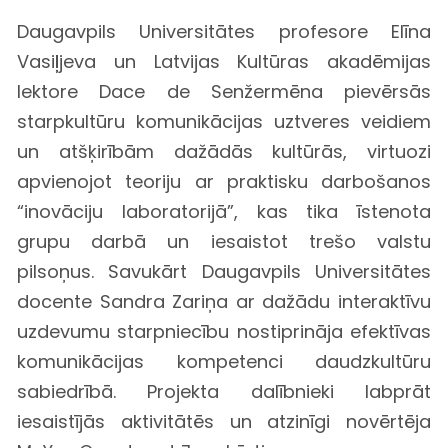
Daugavpils Universitātes profesore Elīna
Vasiļjeva un Latvijas Kultūras akadēmijas
lektore Dace de Senžermēna pievērsās
starpkultūru komunikācijas uztveres veidiem
un atšķirībām dažādās kultūrās, virtuozi
apvienojot teoriju ar praktisku darbošanos
“inovāciju laboratorijā”, kas tika īstenota
grupu darbā un iesaistot trešo valstu
pilsoņus. Savukārt Daugavpils Universitātes
docente Sandra Zariņa ar dažādu interaktīvu
uzdevumu starpniecību nostiprināja efektīvas
komunikācijas kompetenci daudzkultūru
sabiedrībā. Projekta dalībnieki labprāt
iesaistījās aktivitātēs un atzinīgi novērtēja