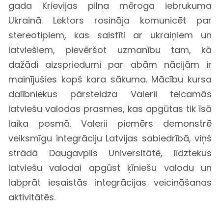
gada Krievijas pilna mēroga iebrukuma
Ukrainā. Lektors rosināja komunicēt par
stereotipiem, kas saistīti ar ukraiņiem un
latviešiem, pievēršot uzmanību tam, kā
dažādi aizspriedumi par abām nācijām ir
mainījušies kopš kara sākuma. Mācību kursa
dalībniekus pārsteidza Valerii teicamās
latviešu valodas prasmes, kas apgūtas tik īsā
laika posmā. Valerii piemērs demonstrē
veiksmīgu integrāciju Latvijas sabiedrībā, viņš
strādā Daugavpils Universitātē, līdztekus
latviešu valodai apgūst ķīniešu valodu un
labprāt iesaistās integrācijas veicināšanas
aktivitātēs.