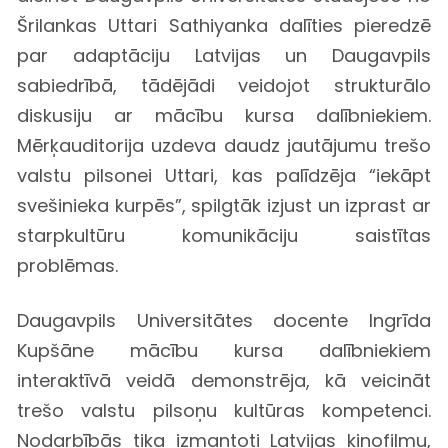
Šrilankas Uttari Sathiyanka dalīties pieredzē
par adaptāciju Latvijas un Daugavpils
sabiedrībā, tādējādi veidojot strukturālo
diskusiju ar mācību kursa dalībniekiem.
Mērķauditorija uzdeva daudz jautājumu trešo
valstu pilsonei Uttari, kas palīdzēja “iekāpt
svešinieka kurpēs”, spilgtāk izjust un izprast ar
starpkultūru komunikāciju saistītas
problēmas.
Daugavpils Universitātes docente Ingrīda
Kupšāne mācību kursa dalībniekiem
interaktīvā veidā demonstrēja, kā veicināt
trešo valstu pilsoņu kultūras kompetenci.
Nodarbībās tika izmantoti Latvijas kinofilmu,