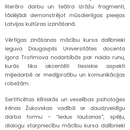
literāro darbu un teātra izrāžu fragmenti,
tādējādi demonstrējot mūsdienīgas pieejas
Latvijas kultūras izzināšanā.
Vērtīgas zināšanas mācību kursa dalībnieki
ieguva Daugavpils Universitātes docenta
Igora Trofimova nodarbībās par naida runu,
kurās tika akcentēti tiesiskie aspekti
mijiedarbē ar medijpratību un komunikācijas
robežām.
Sertificētas klīniskās un veselības psiholoģes
Irēnas Žukovskas vadībā ar daudzveidīgu
darba formu – “ledus laušanas”, spēļu,
dialogu starpniecību mācību kursa dalībnieki