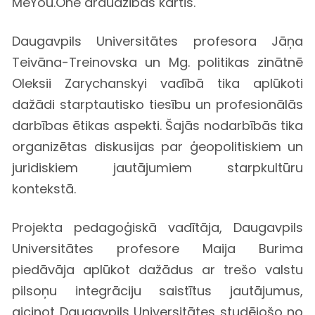
MeYou.One draudzības kārtis.
Daugavpils Universitātes profesora Jāņa
Teivāna-Treinovska un Mg. politikas zinātnē
Oleksii Zarychanskyi vadībā tika aplūkoti
dažādi starptautisko tiesību un profesionālās
darbības ētikas aspekti. Šajās nodarbībās tika
organizētas diskusijas par ģeopolitiskiem un
juridiskiem jautājumiem starpkultūru
kontekstā.
Projekta pedagoģiskā vadītāja, Daugavpils
Universitātes profesore Maija Burima
piedāvāja aplūkot dažādus ar trešo valstu
pilsoņu integrāciju saistītus jautājumus,
aicinot Daugavpils Universitātes studējošo no