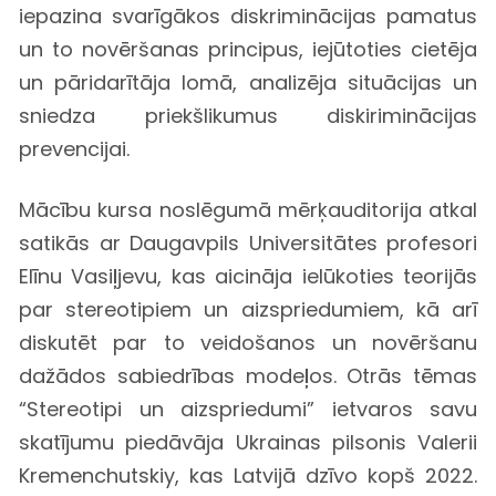
iepazina svarīgākos diskriminācijas pamatus
un to novēršanas principus, iejūtoties cietēja
un pāridarītāja lomā, analizēja situācijas un
sniedza priekšlikumus diskiriminācijas
prevencijai.
Mācību kursa noslēgumā mērķauditorija atkal
satikās ar Daugavpils Universitātes profesori
Elīnu Vasiļjevu, kas aicināja ielūkoties teorijās
par stereotipiem un aizspriedumiem, kā arī
diskutēt par to veidošanos un novēršanu
dažādos sabiedrības modeļos. Otrās tēmas
“Stereotipi un aizspriedumi” ietvaros savu
skatījumu piedāvāja Ukrainas pilsonis Valerii
Kremenchutskiy, kas Latvijā dzīvo kopš 2022.