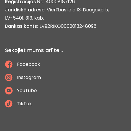
Reģistrācijas Nr.:
40008187126
Juridiskā adrese:
Vienības iela 13, Daugavpils,
LV-5401, 313. kab.
Bankas konts:
LV92RIKO0002013248096
Sekojiet mums arī te...
Facebook
Instagram
YouTube
TikTok