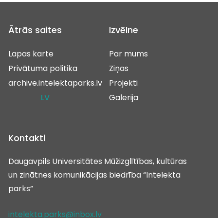
Ātrās saites
Izvēlne
Lapas karte
Par mums
Privātuma politika
Ziņas
archive.intelektaparks.lv
Projekti
LV
Galerija
Kontakti
Daugavpils Universitātes Mūžizglītības, kultūras
un zinātnes komunikācijas biedrība “Intelekta
parks”
intelekta.parks@inbox.lv