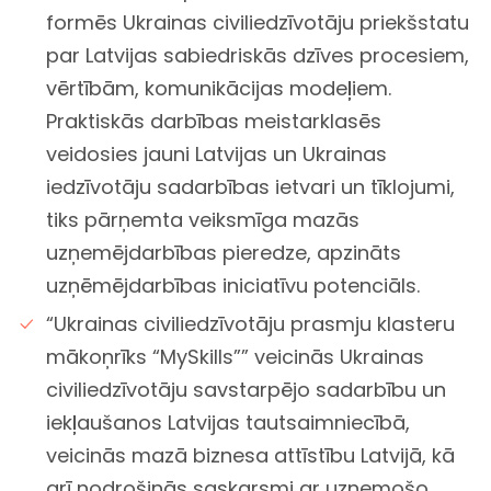
formēs Ukrainas civiliedzīvotāju priekšstatu
par Latvijas sabiedriskās dzīves procesiem,
vērtībām, komunikācijas modeļiem.
Praktiskās darbības meistarklasēs
veidosies jauni Latvijas un Ukrainas
iedzīvotāju sadarbības ietvari un tīklojumi,
tiks pārņemta veiksmīga mazās
uzņemējdarbības pieredze, apzināts
uzņēmējdarbības iniciatīvu potenciāls.
“Ukrainas civiliedzīvotāju prasmju klasteru
mākoņrīks “MySkills”” veicinās Ukrainas
civiliedzīvotāju savstarpējo sadarbību un
iekļaušanos Latvijas tautsaimniecībā,
veicinās mazā biznesa attīstību Latvijā, kā
arī nodrošinās saskarsmi ar uzņemošo