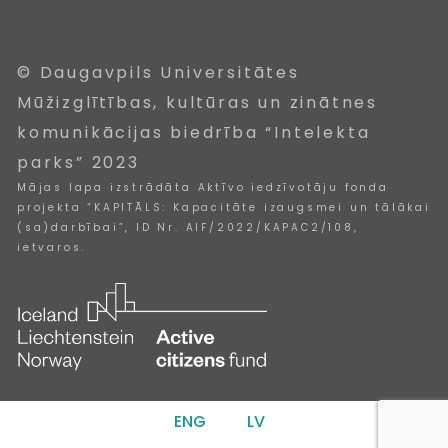
© Daugavpils Universitātes
Mūžizglītības, kultūras un zinātnes
komunikācijas biedrība “Intelekta
parks” 2023
Mājas lapa izstrādāta Aktīvo iedzīvotāju fonda
projekta “KAPITĀLS: Kapacitāte izaugsmei un tālākai
(sa)darbībai”, ID Nr. AIF/2022/KAPAC2/108,
ietvaros.
ENG
LV