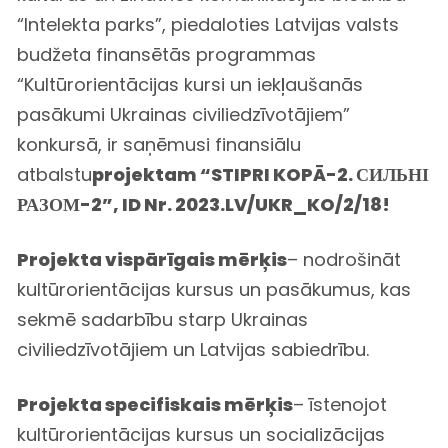
“Intelekta parks”, piedaloties Latvijas valsts
budžeta finansētās programmas
“Kultūrorientācijas kursi un iekļaušanās
pasākumi Ukrainas civiliedzīvotājiem”
konkursā, ir saņēmusi finansiālu
atbalstu
projektam “STIPRI KOPĀ-2. СИЛЬНІ
РАЗОМ-2”, ID Nr. 2023.LV/UKR_KO/2/18!
Projekta vispārīgais mērķis
– nodrošināt
kultūrorientācijas kursus un pasākumus, kas
sekmē sadarbību starp Ukrainas
civiliedzīvotājiem un Latvijas sabiedrību.
Projekta specifiskais mērķis
– īstenojot
kultūrorientācijas kursus un socializācijas