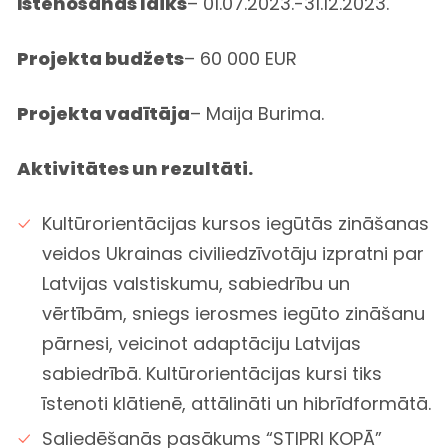
Īstenošanas laiks
– 01.07.2023.-31.12.2023.
Projekta budžets
– 60 000 EUR
Projekta vadītāja
– Maija Burima.
Aktivitātes un rezultāti.
Kultūrorientācijas kursos iegūtās zināšanas
veidos Ukrainas civiliedzīvotāju izpratni par
Latvijas valstiskumu, sabiedrību un
vērtībām, sniegs ierosmes iegūto zināšanu
pārnesi, veicinot adaptāciju Latvijas
sabiedrībā. Kultūrorientācijas kursi tiks
īstenoti klātienē, attālināti un hibrīdformātā.
Saliedēšanās pasākums “STIPRI KOPĀ”