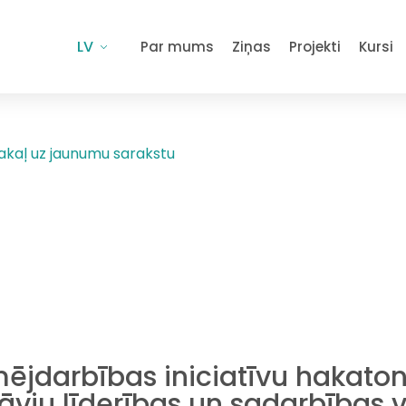
LV
Par mums
Ziņas
Projekti
Kursi
akaļ uz jaunumu sarakstu
mējdarbības iniciatīvu hakaton
tāvju līderības un sadarbības 