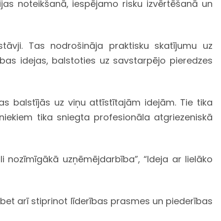
jas noteikšanā, iespējamo risku izvērtēšanā un
tāvji. Tas nodrošināja praktisku skatījumu uz
bas idejas, balstoties uz savstarpējo pieredzes
alstījās uz viņu attīstītajām idejām. Tie tika
bniekiem tika sniegta profesionāla atgriezeniskā
 nozīmīgākā uzņēmējdarbība”, “Ideja ar lielāko
et arī stiprinot līderības prasmes un piederības