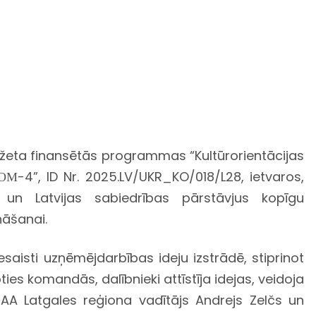
budžeta finansētās programmas “Kultūrorientācijas
ОМ-4”, ID Nr. 2025.LV/UKR_KO/018/L28, ietvaros,
us un Latvijas sabiedrības pārstāvjus kopīgu
nāšanai.
esaisti uzņēmējdarbības ideju izstrādē, stiprinot
 komandās, dalībnieki attīstīja idejas, veidoja
LIAA Latgales reģiona vadītājs Andrejs Zelčs un