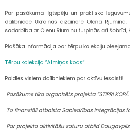
Par pasākuma ilgtspēju un praktisko ieguvumu
dalībniece Ukrainas dizainere Olena Rjumina, 
sadarbība ar Olenu Riuminu turpinās arī šobrīd,
Plašāka informācija par tērpu kolekciju pieeja
Tērpu kolekcija “Atmiņas kods”
Paldies visiem dalībniekiem par aktīvu iesaisti!
Pasākums tika organizēts projekta “STIPRI KOPĀ 
To finansiāli atbalsta Sabiedrības integrācijas f
Par projekta aktivitāšu saturu atbild Daugavpils 