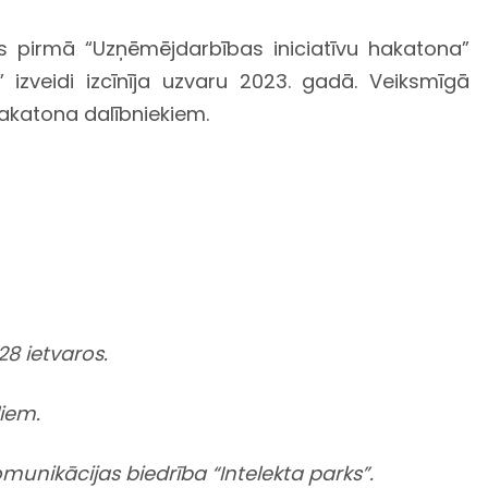
s pirmā “Uzņēmējdarbības iniciatīvu hakatona”
 izveidi izcīnīja uzvaru 2023. gadā. Veiksmīgā
hakatona dalībniekiem.
8 ietvaros.
ļiem.
omunikācijas biedrība “Intelekta parks”.