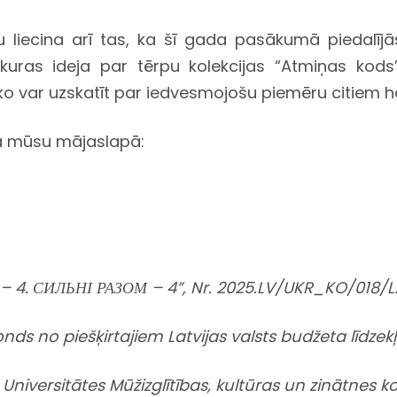
 liecina arī tas, ka šī gada pasākumā piedalījā
kuras ideja par tērpu kolekcijas “Atmiņas kods”
 ko var uzskatīt par iedvesmojošu piemēru citiem 
ma mūsu mājaslapā:
– 4. СИЛЬНІ РАЗОМ – 4”, Nr. 2025.LV/UKR_KO/018/L2
onds no piešķirtajiem Latvijas valsts budžeta līdzek
Universitātes Mūžizglītības, kultūras un zinātnes k