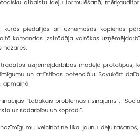
todisku atbalstu ideju formulēšanā, mērķauditori
 kurās piedalījās arī uzņemošās kopienas pārs
gaitā komandas izstrādāja vairākas uzņēmējdarbī
 nozarēs.
dātos uzņēmējdarbības modeļa prototipus, kas b
ozīmīgumu un attīstības potenciālu. Savukārt dalī
ļu apmaiņā.
cijās “Labākais problēmas risinājums”, “Sociāli
sta uz sadarbību un kopradi”.
zīmīgumu, veicinot ne tikai jaunu ideju rašanos, b