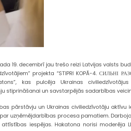
ada 19. decembrī jau trešo reizi Latvijas valsts 
dzīvotājiem” projekta “STIPRI KOPĀ-4. СИЛЬНІ РАЗ
atons”, kas pulcēja Ukrainas civiliedzīvotāj
mju stiprināšanai un savstarpējās sadarbības veici
as pārstāvju un Ukrainas civiliedzīvotāju aktīvu i
ar uzņēmējdarbības procesa pamatiem. Darbojoties
s attīstības iespējas. Hakatona norisi moderēja 