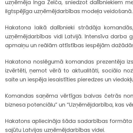
uzņēmēja Inga Zelča, sniedzot dalībniekiem me
ilgtspējīga uzņēmējdarbības modeļa veidošanā.
Hakatona laikā dalībnieki strādāja komandās,
uzņēmējdarbības vidi Latvijā. Intensīva darba 
apmaiņu un reālām attīstības iespējām dažādās
Hakatona noslēgumā komandas prezentēja izstrā
izvērtēti, ņemot vērā to aktualitāti, sociālo n
saite un iespēja iesaistīties pieredzes un viedok
Komandas saņēma vērtīgas balvas četrās nominā
biznesa potenciālu” un “Uzņēmējdarbība, kas vēr
Hakatons apliecināja šāda sadarbības formāta no
sajūtu Latvijas uzņēmējdarbības videi.