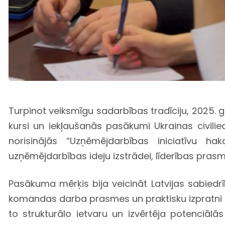
Turpinot veiksmīgu sadarbības tradīciju, 2025. g
kursi un iekļaušanās pasākumi Ukrainas civilie
norisinājās “Uzņēmējdarbības iniciatīvu hak
uzņēmējdarbības ideju izstrādei, līderības pras
Pasākuma mērķis bija veicināt Latvijas sabiedrīb
komandas darba prasmes un praktisku izpratni p
to strukturālo ietvaru un izvērtēja potenciālā