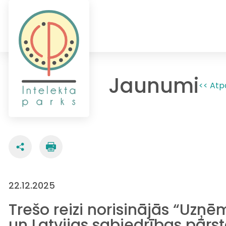
Jaunumi
<< Atp
22.12.2025
Trešo reizi norisinājās “Uzņē
un Latvijas sabiedrības pārs