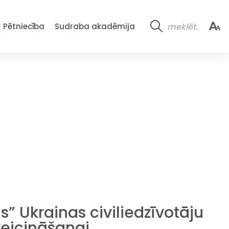
Pētniecība
Sudraba akadēmija
s” Ukrainas civiliedzīvotāju
veicināšanai