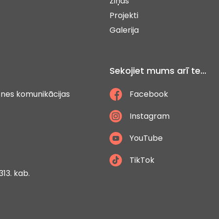
Ziņas
Projekti
Galerija
Sekojiet mums arī te...
ātnes komunikācijas
Facebook
Instagram
YouTube
TikTok
313. kab.