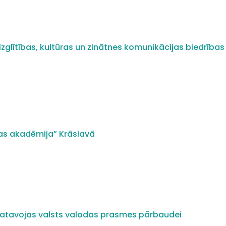
zglītības, kultūras un zinātnes komunikācijas biedrības 
as akadēmija” Krāslavā
i gatavojas valsts valodas prasmes pārbaudei