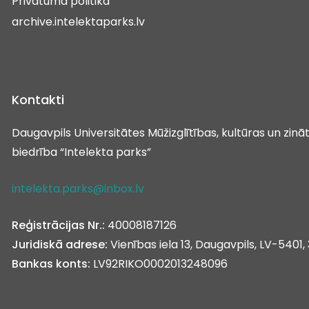
Privātuma politika
archive.intelektaparks.lv
Kontakti
Daugavpils Universitātes Mūžizglītības, kultūras un zin
biedrība “Intelekta parks”
intelekta.parks@inbox.lv
Reģistrācijas Nr.:
40008187126
Juridiskā adrese:
Vienības iela 13, Daugavpils, LV-5401, 
Bankas konts:
LV92RIKO0002013248096