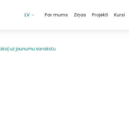
LV
Par mums
Ziņas
Projekti
Kursi
akaļ uz jaunumu sarakstu