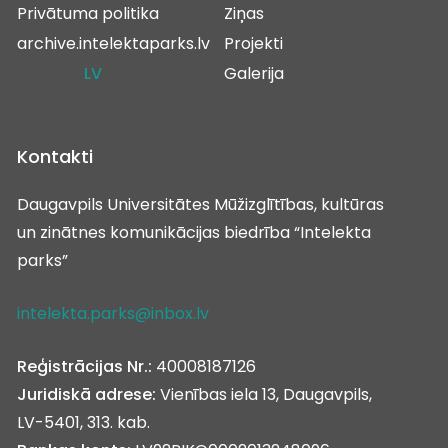
Privātuma politika
Ziņas
archive.intelektaparks.lv
Projekti
LV
Galerija
Kontakti
Daugavpils Universitātes Mūžizglītības, kultūras
un zinātnes komunikācijas biedrība “Intelekta
parks”
intelekta.parks@inbox.lv
Reģistrācijas Nr.:
40008187126
Juridiskā adrese:
Vienības iela 13, Daugavpils,
LV-5401, 313. kab.