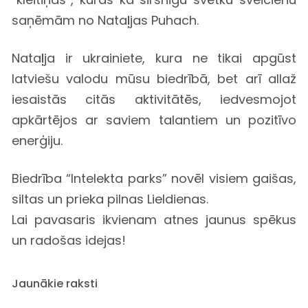
saņēmām no
Nataļjas Puhach
.
Nataļja ir ukrainiete, kura ne tikai apgūst
latviešu valodu mūsu biedrībā, bet arī allaž
iesaistās citās aktivitātēs, iedvesmojot
apkārtējos ar saviem talantiem un pozitīvo
enerģiju.
Biedrība “Intelekta parks” novēl visiem gaišas,
siltas un prieka pilnas Lieldienas.
Lai pavasaris ikvienam atnes jaunus spēkus
un radošas idejas!
Jaunākie raksti