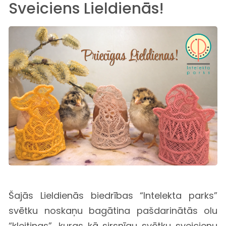
Sveiciens Lieldienās!
Šajās Lieldienās biedrības “
Intelekta parks
”
svētku noskaņu bagātina pašdarinātās olu
“kleitiņas”, kuras kā sirsnīgu svētku sveicienu