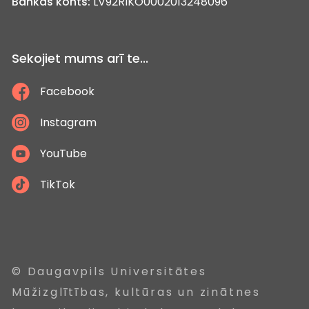
Bankas konts:
LV92RIKO0002013248096
Sekojiet mums arī te...
Facebook
Instagram
YouTube
TikTok
© Daugavpils Universitātes
Mūžizglītības, kultūras un zinātnes