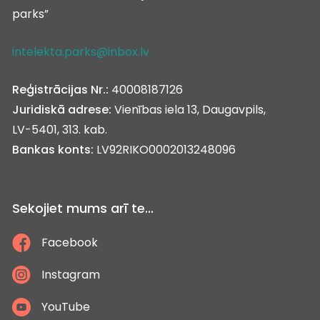
parks”
intelekta.parks@inbox.lv
Reģistrācijas Nr.:
40008187126
Juridiskā adrese:
Vienības iela 13, Daugavpils,
LV-5401, 313. kab.
Bankas konts:
LV92RIKO0002013248096
Sekojiet mums arī te...
Facebook
Instagram
YouTube