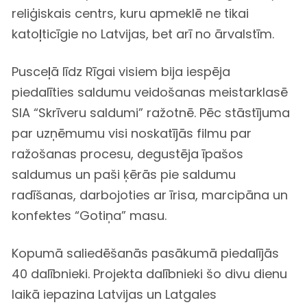
reliģiskais centrs, kuru apmeklē ne tikai
katoļticīgie no Latvijas, bet arī no ārvalstīm.
Pusceļā līdz Rīgai visiem bija iespēja
piedalīties saldumu veidošanas meistarklasē
SIA “Skrīveru saldumi” ražotnē. Pēc stāstījuma
par uzņēmumu visi noskatījās filmu par
ražošanas procesu, degustēja īpašos
saldumus un paši ķērās pie saldumu
radīšanas, darbojoties ar īrisa, marcipāna un
konfektes “Gotiņa” masu.
Kopumā saliedēšanās pasākumā piedalījās
40 dalībnieki. Projekta dalībnieki šo divu dienu
laikā iepazina Latvijas un Latgales