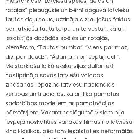
meistarklasē “Latviešu spēles, dejas un
rotaļas” pieaugušie un bērni apguva latviešu
tautas deju soļus, uzzināja aizraujošus faktus
par latviešu tautu tērpu un to vēsturi, kā arī
iesaistījās dažādās spēlēs un rotaļās,
piemēram, “Tautas bumba”, “Viens par maz,
divi par daudz”, “Ādamam bij’ septiņ dēli”.
Meistarklašu laikā ekskursijas dalībnieki
nostiprināja savas latviešu valodas
zināšanas, iepazina latviešu nacionālās
vērtības un tradīcijas, kā arī lika pamatus
sadarbības modeļiem ar pamatnācijas
pārstāvjiem. Vakara noslēgumā visiem bija
iespēja noskatīties vairākas filmas no latviešu
kino klasikas, pēc tam iesaistoties neformālās