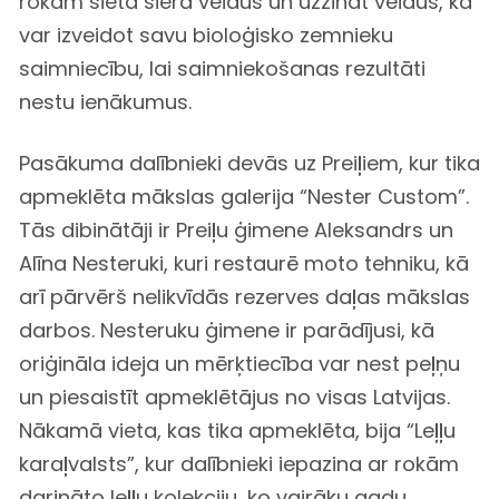
rokām sietā siera veidus un uzzināt veidus, kā
var izveidot savu bioloģisko zemnieku
saimniecību, lai saimniekošanas rezultāti
nestu ienākumus.
Pasākuma dalībnieki devās uz Preiļiem, kur tika
apmeklēta mākslas galerija “Nester Custom”.
Tās dibinātāji ir Preiļu ģimene Aleksandrs un
Alīna Nesteruki, kuri restaurē moto tehniku, kā
arī pārvērš nelikvīdās rezerves daļas mākslas
darbos. Nesteruku ģimene ir parādījusi, kā
oriģināla ideja un mērķtiecība var nest peļņu
un piesaistīt apmeklētājus no visas Latvijas.
Nākamā vieta, kas tika apmeklēta, bija “Leļļu
karaļvalsts”, kur dalībnieki iepazina ar rokām
darināto leļļu kolekciju, ko vairāku gadu