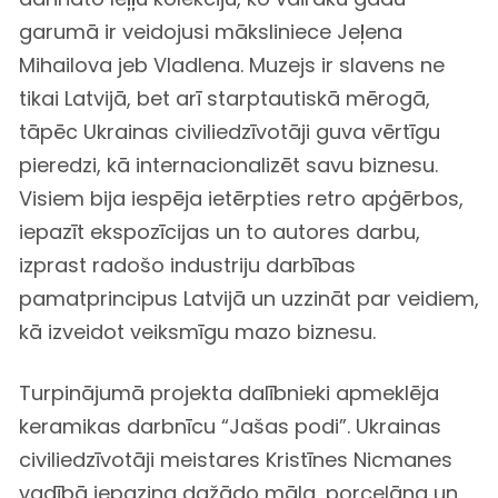
garumā ir veidojusi māksliniece Jeļena
Mihailova jeb Vladlena. Muzejs ir slavens ne
tikai Latvijā, bet arī starptautiskā mērogā,
tāpēc Ukrainas civiliedzīvotāji guva vērtīgu
pieredzi, kā internacionalizēt savu biznesu.
Visiem bija iespēja ietērpties retro apģērbos,
iepazīt ekspozīcijas un to autores darbu,
izprast radošo industriju darbības
pamatprincipus Latvijā un uzzināt par veidiem,
kā izveidot veiksmīgu mazo biznesu.
Turpinājumā projekta dalībnieki apmeklēja
keramikas darbnīcu “Jašas podi”. Ukrainas
civiliedzīvotāji meistares Kristīnes Nicmanes
vadībā iepazina dažādo māla, porcelāna un