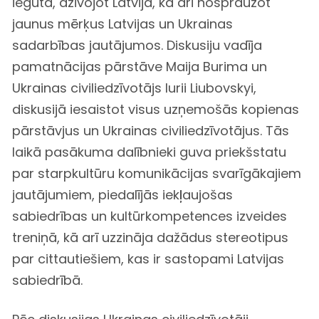
iegūta, dzīvojot Latvijā, kā arī nospraužot
jaunus mērķus Latvijas un Ukrainas
sadarbības jautājumos. Diskusiju vadīja
pamatnācijas pārstāve Maija Burima un
Ukrainas civiliedzīvotājs Iurii Liubovskyi,
diskusijā iesaistot visus uzņemošās kopienas
pārstāvjus un Ukrainas civiliedzīvotājus. Tās
laikā pasākuma dalībnieki guva priekšstatu
par starpkultūru komunikācijas svarīgākajiem
jautājumiem, piedalījās iekļaujošas
sabiedrības un kultūrkompetences izveides
treniņā, kā arī uzzināja dažādus stereotipus
par cittautiešiem, kas ir sastopami Latvijas
sabiedrībā.