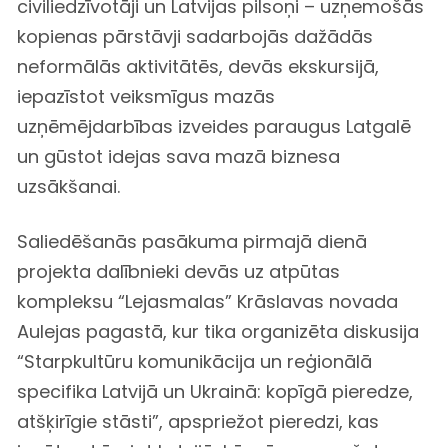
civiliedzīvotāji un Latvijas pilsoņi – uzņemošās
kopienas pārstāvji sadarbojās dažādās
neformālās aktivitātēs, devās ekskursijā,
iepazīstot veiksmīgus mazās
uzņēmējdarbības izveides paraugus Latgalē
un gūstot idejas sava mazā biznesa
uzsākšanai.
Saliedēšanās pasākuma pirmajā dienā
projekta dalībnieki devās uz atpūtas
kompleksu “Lejasmalas” Krāslavas novada
Aulejas pagastā, kur tika organizēta diskusija
“Starpkultūru komunikācija un reģionālā
specifika Latvijā un Ukrainā: kopīgā pieredze,
atšķirīgie stāsti”, apspriežot pieredzi, kas