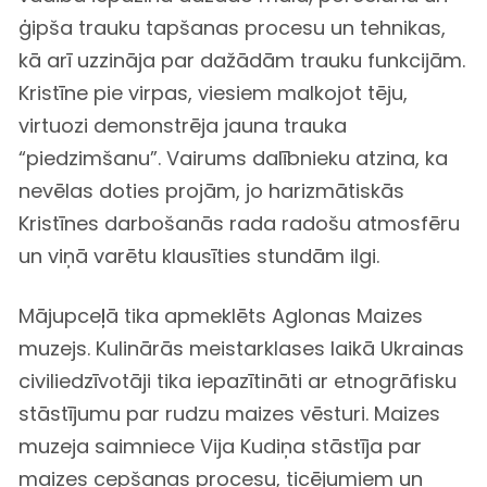
ģipša trauku tapšanas procesu un tehnikas,
kā arī uzzināja par dažādām trauku funkcijām.
Kristīne pie virpas, viesiem malkojot tēju,
virtuozi demonstrēja jauna trauka
“piedzimšanu”. Vairums dalībnieku atzina, ka
nevēlas doties projām, jo harizmātiskās
Kristīnes darbošanās rada radošu atmosfēru
un viņā varētu klausīties stundām ilgi.
Mājupceļā tika apmeklēts Aglonas Maizes
muzejs. Kulinārās meistarklases laikā Ukrainas
civiliedzīvotāji tika iepazītināti ar etnogrāfisku
stāstījumu par rudzu maizes vēsturi. Maizes
muzeja saimniece Vija Kudiņa stāstīja par
maizes cepšanas procesu, ticējumiem un