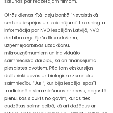
sarunās par redzētajām filmām.
Otrās dienas rītā ideju bankā “Nevalstiskā
sektora iespējas un izaicinājumi” tika sniegta
informācija par NVO iespējām Latvijā, NVO
darbību regulējošo likumdošanu,
uzņēmējdarbības uzsākšanu,
mikrouzņēmumiem un individuālo
saimniecisko darbību, kā arī finansējuma
piesaistes avotiem. Pēc tam ekskursijas
dalībnieki devās uz bioloģisko zemnieku
saimniecību “Juri”, kur bija iespēja iepazīt
tradicionālo siera siešanas procesu, degustēt
pienu, kas slaukts no govīm, kuras tiek
audzētas saimniecībā, kā arī dažādus ar