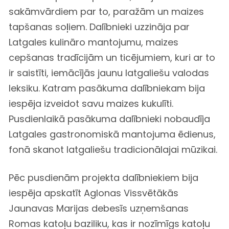
sakāmvārdiem par to, paražām un maizes
tapšanas soļiem. Dalībnieki uzzināja par
Latgales kulināro mantojumu, maizes
cepšanas tradīcijām un ticējumiem, kuri ar to
ir saistīti, iemācījās jaunu latgaliešu valodas
leksiku. Katram pasākuma dalībniekam bija
iespēja izveidot savu maizes kukulīti.
Pusdienlaikā pasākuma dalībnieki nobaudīja
Latgales gastronomiskā mantojuma ēdienus,
fonā skanot latgaliešu tradicionālajai mūzikai.
Pēc pusdienām projekta dalībniekiem bija
iespēja apskatīt Aglonas Vissvētākās
Jaunavas Marijas debesīs uzņemšanas
Romas katoļu baziliku, kas ir nozīmīgs katoļu