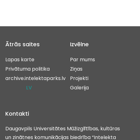
Ātrās saites
Izvēlne
Lapas karte
Par mums
Privātuma politika
Ziņas
archive.intelektaparks.lv
Projekti
LV
Galerija
Kontakti
Daugavpils Universitātes Mūžizglītības, kultūras
un zinātnes komunikācijas biedrība “Intelekta