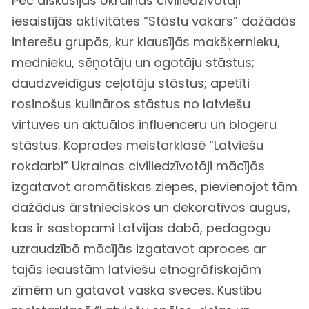
Pēc diskusijas Ukrainas civiliedzīvotāji
iesaistījās aktivitātes “Stāstu vakars” dažādās
interešu grupās, kur klausījās makšķernieku,
mednieku, sēņotāju un ogotāju stāstus;
daudzveidīgus ceļotāju stāstus; apetīti
rosinošus kulināros stāstus no latviešu
virtuves un aktuālos influenceru un blogeru
stāstus. Koprades meistarklasē “Latviešu
rokdarbi” Ukrainas civiliedzīvotāji mācījās
izgatavot aromātiskas ziepes, pievienojot tām
dažādus ārstnieciskos un dekoratīvos augus,
kas ir sastopami Latvijas dabā, pedagogu
uzraudzībā mācījās izgatavot aproces ar
tajās ieaustām latviešu etnogrāfiskajām
zīmēm un gatavot vaska sveces. Kustību