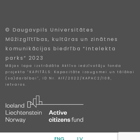
© Daugavpils Universitātes
Mūžizglītības, kultūras un zinātnes
komunikācijas biedrība “Intelekta
parks” 2023
Mājas lapa izstrādāta Aktīvo iedzīvotāju fonda
projekta “KAPITĀLS: Kapacitāte izaugsmei un tālākai
(sa)darbībai”, ID Nr. AIF/2022/KAPAC2/108,
ietvaros.
ENG
LV