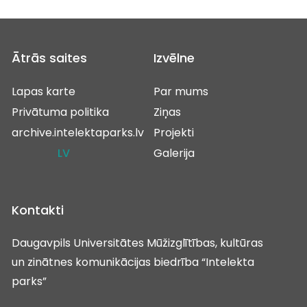
Ātrās saites
Izvēlne
Lapas karte
Par mums
Privātuma politika
Ziņas
archive.intelektaparks.lv
Projekti
LV
Galerija
Kontakti
Daugavpils Universitātes Mūžizglītības, kultūras
un zinātnes komunikācijas biedrība “Intelekta
parks”