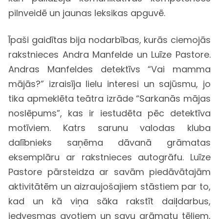
pilnveidē un jaunas leksikas apguvē.
Īpaši gaidītas bija nodarbības, kurās ciemojās
rakstnieces Andra Manfelde un Luīze Pastore.
Andras Manfeldes detektīvs “Vai mamma
mājās?” izraisīja lielu interesi un sajūsmu, jo
tika apmeklēta teātra izrāde “Sarkanās mājas
noslēpums”, kas ir iestudēta pēc detektīva
motīviem. Katrs sarunu valodas kluba
dalībnieks saņēma dāvanā grāmatas
eksemplāru ar rakstnieces autogrāfu. Luīze
Pastore pārsteidza ar savām piedāvātajām
aktivitātēm un aizraujošajiem stāstiem par to,
kad un kā viņa sāka rakstīt daiļdarbus,
iedvesmas avotiem un savu grāmatu tēliem,