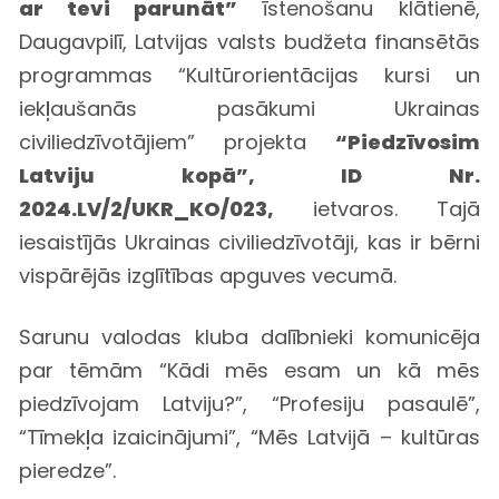
ar tevi parunāt”
īstenošanu klātienē,
Daugavpilī, Latvijas valsts budžeta finansētās
programmas “Kultūrorientācijas kursi un
iekļaušanās pasākumi Ukrainas
civiliedzīvotājiem” projekta
“Piedzīvosim
Latviju kopā”, ID Nr.
2024.LV/2/UKR_KO/023,
ietvaros. Tajā
iesaistījās Ukrainas civiliedzīvotāji, kas ir bērni
vispārējās izglītības apguves vecumā.
Sarunu valodas kluba dalībnieki komunicēja
par tēmām “Kādi mēs esam un kā mēs
piedzīvojam Latviju?”, “Profesiju pasaulē”,
“Tīmekļa izaicinājumi”, “Mēs Latvijā – kultūras
pieredze”.