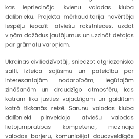
kas iepriecināja ikvienu valodas kluba
dalībnieku. Projekta mērķauditorija novērtēja
iespēju iepazīt latviešu rakstnieces, uzdot
viņām dažādus jautājumus un uzzināt detaļas
par grāmatu varoņiem.
Ukrainas civiliedzīvotāji, sniedzot atgriezenisko
saiti, izteica sajūsmu un pateicību par
interesantajām nodarbībām, iegūtajām
zināšanām un draudzīgo atmosfēru, kas
katram lika justies vajadzīgam un gaidītam
katrā tikšanās reizē. Sarunu valodas kluba
dalībnieki pilnveidoja latviešu valodas
lietojumpratības kompetenci, mazināja
valodas barjeru, komunicējot daudzveidīgās