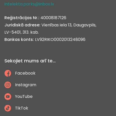
intelekta.parks@inbox.lv
Reģistrācijas Nr.:
40008187126
Juridiskā adrese:
Vienības iela 13, Daugavpils,
LV-5401, 313. kab.
Bankas konts:
LV92RIKO0002013248096
Sekojiet mums arī te...
Facebook
Instagram
YouTube
TikTok