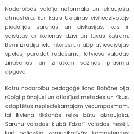
Nodarbībās valdīja neformāla un iekļaujoša
atmosfēra, kur katrs Ukrainas civiliedzīvotājs
piedalījās sarunās un diskusijās, kas ir
saistītas ar ikdienas dzīvi un tuvas katram.
Bērni izrādīja lielu interesi un labprāt iesaistījās
spēlēs, parādot radošumu, latviešu valodas
zināšanas un zinātkāri saziņas prasmju
apguvē.
Katru nodarbību pedagoģe Ilona Bohāne bija
rūpīgi plānojusi un atlasījusi metodes un rīkus,
adaptētus nepieciešamajam vecumposmam,
lai ikviena tikšanās reize būtu aizraujoša.
Sarunu valodas klubā līdzarī valodas nesēji,
kuri palīdzēja komunikatīvās kompetences