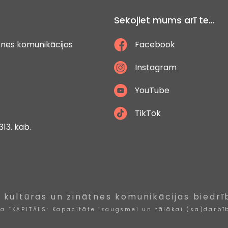
Sekojiet mums arī te...
ātnes komunikācijas
Facebook
Instagram
YouTube
TikTok
313. kab.
, kultūras un zinātnes komunikācijas biedrī
ta “KAPITĀLS: Kapacitāte izaugsmei un tālākai (sa)darbīb