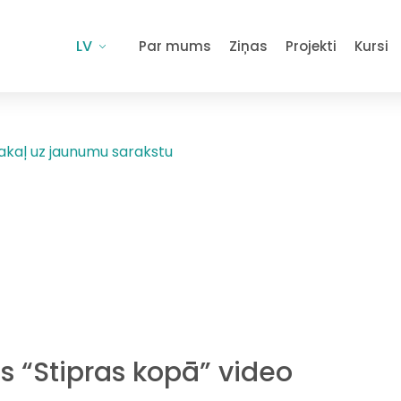
LV
Par mums
Ziņas
Projekti
Kursi
akaļ uz jaunumu sarakstu
s “Stipras kopā” video