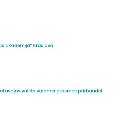
as akadēmija” Krāslavā
i gatavojas valsts valodas prasmes pārbaudei