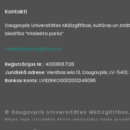
Kontakti
Daugavpils Universitātes Mūžizglītības, kultūras un zin
biedrība “Intelekta parks”
intelekta.parks@inbox.lv
Reģistrācijas Nr.:
40008187126
Juridiskā adrese:
Vienības iela 13, Daugavpils, LV-5401, 
Bankas konts:
LV92RIKO0002013248096
© Daugavpils Universitātes Mūžizglītības
Mājas lapa izstrādāta Aktīvo iedzīvotāju fonda projek