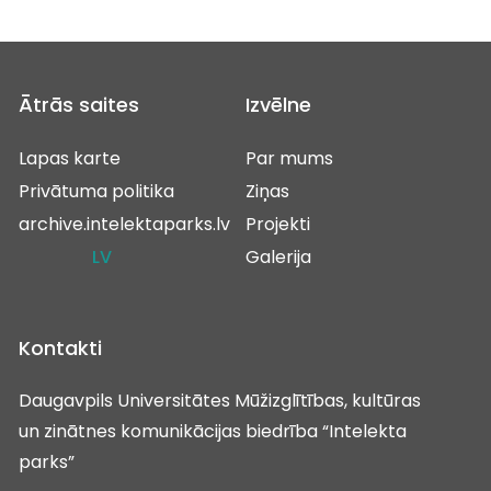
Ātrās saites
Izvēlne
Lapas karte
Par mums
Privātuma politika
Ziņas
archive.intelektaparks.lv
Projekti
LV
Galerija
Kontakti
Daugavpils Universitātes Mūžizglītības, kultūras
un zinātnes komunikācijas biedrība “Intelekta
parks”