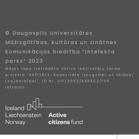
© Daugavpils Universitātes
Mūžizglītības, kultūras un zinātnes
komunikācijas biedrība “Intelekta
parks” 2023
Mājas lapa izstrādāta Aktīvo iedzīvotāju fonda
projekta “KAPITĀLS: Kapacitāte izaugsmei un tālākai
(sa)darbībai”, ID Nr. AIF/2022/KAPAC2/108,
ietvaros.