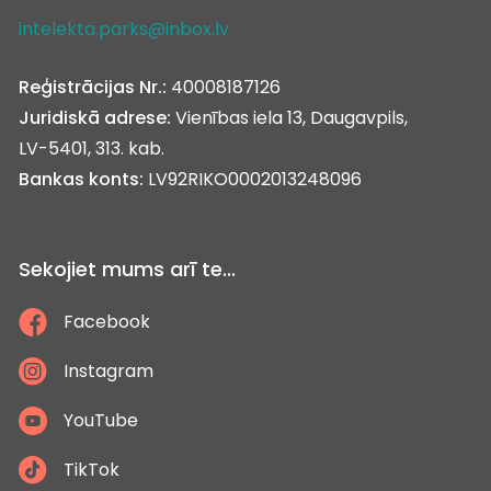
intelekta.parks@inbox.lv
Reģistrācijas Nr.:
40008187126
Juridiskā adrese:
Vienības iela 13, Daugavpils,
LV-5401, 313. kab.
Bankas konts:
LV92RIKO0002013248096
Sekojiet mums arī te...
Facebook
Instagram
YouTube
TikTok