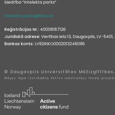
biedrība “Intelekta parks”
intelekta.parks@inbox.lv
Reģistrācijas Nr.:
40008187126
Juridiskā adrese:
Vienības iela 13, Daugavpils, LV-5401, 
Bankas konts:
LV92RIKO0002013248096
© Daugavpils Universitātes Mūžizglītības
Mājas lapa izstrādāta Aktīvo iedzīvotāju fonda projek