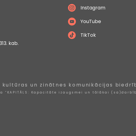
Instagram
YouTube
TikTok
313. kab.
, kultūras un zinātnes komunikācijas biedrī
ta “KAPITĀLS: Kapacitāte izaugsmei un tālākai (sa)darbīb