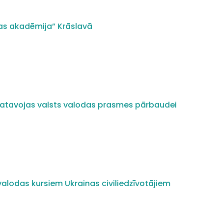
as akadēmija” Krāslavā
i gatavojas valsts valodas prasmes pārbaudei
alodas kursiem Ukrainas civiliedzīvotājiem