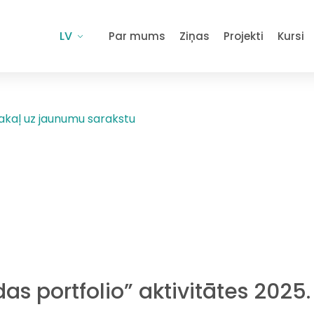
LV
Par mums
Ziņas
Projekti
Kursi
akaļ uz jaunumu sarakstu
as portfolio” aktivitātes 2025