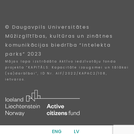
© Daugavpils Universitātes
Mūžizglītības, kultūras un zinātnes
komunikācijas biedrība “Intelekta
parks” 2023
Mājas lapa izstrādāta Aktīvo iedzīvotāju fonda
projekta “KAPITĀLS: Kapacitāte izaugsmei un tālākai
(sa)darbībai”, ID Nr. AIF/2022/KAPAC2/108,
ietvaros.
ENG
LV