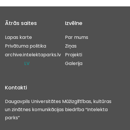
Ātrās saites
Izvēlne
Lapas karte
Par mums
Privātuma politika
Ziņas
archive.intelektaparks.lv
Projekti
LV
Galerija
Kontakti
Daugavpils Universitātes Mūžizglītības, kultūras
un zinātnes komunikācijas biedrība “Intelekta
parks”