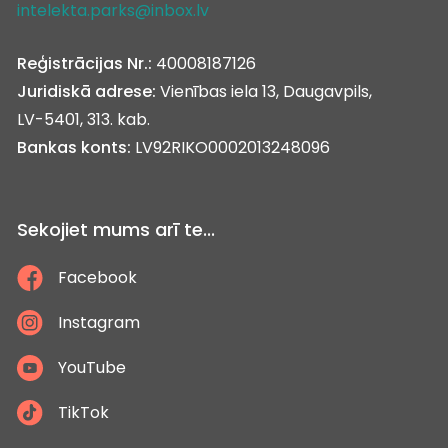
intelekta.parks@inbox.lv
Reģistrācijas Nr.:
40008187126
Juridiskā adrese:
Vienības iela 13, Daugavpils,
LV-5401, 313. kab.
Bankas konts:
LV92RIKO0002013248096
Sekojiet mums arī te...
Facebook
Instagram
YouTube
TikTok