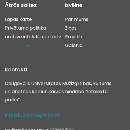
Ātrās saites
Izvēlne
Lapas karte
Par mums
Privātuma politika
Ziņas
archive.intelektaparks.lv
Projekti
LV
Galerija
Kontakti
Daugavpils Universitātes Mūžizglītības, kultūras
un zinātnes komunikācijas biedrība “Intelekta
parks”
intelekta.parks@inbox.lv