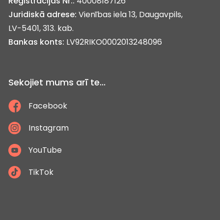
Reģistrācijas Nr.:
40008187126
Juridiskā adrese:
Vienības iela 13, Daugavpils,
LV-5401, 313. kab.
Bankas konts:
LV92RIKO0002013248096
Sekojiet mums arī te...
Facebook
Instagram
YouTube
TikTok