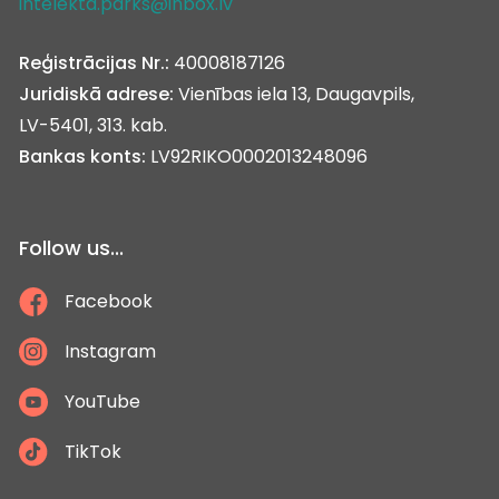
intelekta.parks@inbox.lv
Reģistrācijas Nr.:
40008187126
Juridiskā adrese:
Vienības iela 13, Daugavpils,
LV-5401, 313. kab.
Bankas konts:
LV92RIKO0002013248096
Follow us...
Facebook
Instagram
YouTube
TikTok