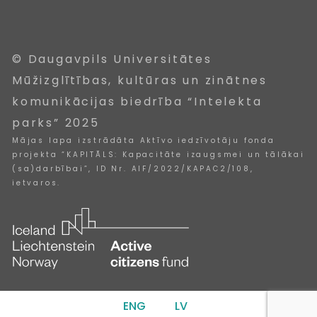
© Daugavpils Universitātes
Mūžizglītības, kultūras un zinātnes
komunikācijas biedrība “Intelekta
parks” 2025
Mājas lapa izstrādāta Aktīvo iedzīvotāju fonda
projekta “KAPITĀLS: Kapacitāte izaugsmei un tālākai
(sa)darbībai”, ID Nr. AIF/2022/KAPAC2/108,
ietvaros.
ENG
LV