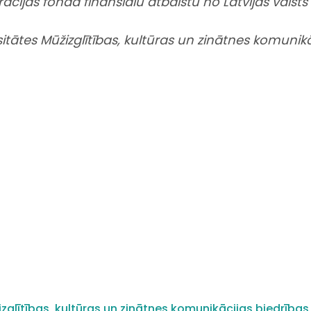
rācijas fonda finansiālu atbalstu no Latvijas valsts
itātes Mūžizglītības, kultūras un zinātnes komunikāc
zglītības, kultūras un zinātnes komunikācijas biedrības 