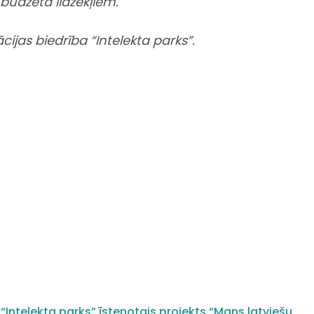
 budžeta līdzekļiem.
ijas biedrība “Intelekta parks”.
“Intelekta parks” īstenotais projekts “Mans latviešu