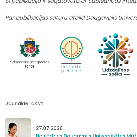
Šī publikācija ir sagatavota ar Sabiedrības integ
Par publikācijas saturu atbild Daugavpils Univers
Jaunākie raksti
27.07.2026
Noslēdzies Daugavpils Universitātes Mūži