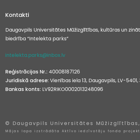
Kontakti
Daugavpils Universitātes Mūžizglītības, kultūras un zin
biedrība “Intelekta parks”
intelekta.parks@inbox.lv
Reģistrācijas Nr.:
40008187126
Juridiskā adrese:
Vienības iela 13, Daugavpils, LV-5401, 
Bankas konts:
LV92RIKO0002013248096
© Daugavpils Universitātes Mūžizglītības
Mājas lapa izstrādāta Aktīvo iedzīvotāju fonda projek