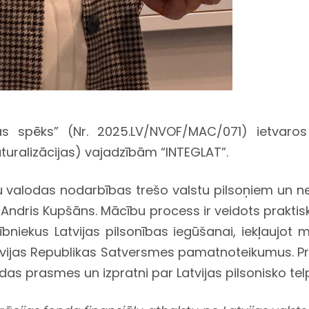
lības spēks” (Nr. 2025.LV/NVOF/MAC/071) ietvar
aturalizācijas) vajadzībām “INTEGLAT”.
u valodas nodarbības trešo valstu pilsoņiem un n
 Andris Kupšāns. Mācību process ir veidots praktis
bniekus Latvijas pilsonības iegūšanai, iekļaujot 
Latvijas Republikas Satversmes pamatnoteikumus. 
odas prasmes un izpratni par Latvijas pilsonisko tel