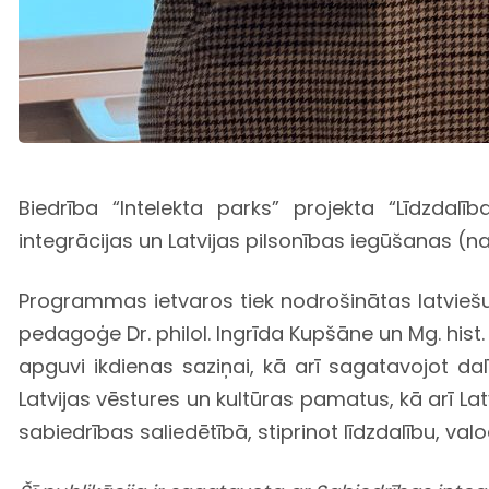
Biedrība “Intelekta parks” projekta “Līdzda
integrācijas un Latvijas pilsonības iegūšanas (n
Programmas ietvaros tiek nodrošinātas latvieš
pedagoģe Dr. philol. Ingrīda Kupšāne un Mg. hist.
apguvi ikdienas saziņai, kā arī sagatavojot dalī
Latvijas vēstures un kultūras pamatus, kā arī 
sabiedrības saliedētībā, stiprinot līdzdalību, val