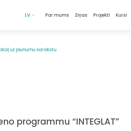
LV
Par mums
Ziņas
Projekti
Kursi
akaļ uz jaunumu sarakstu
īsteno programmu “INTEGLAT”