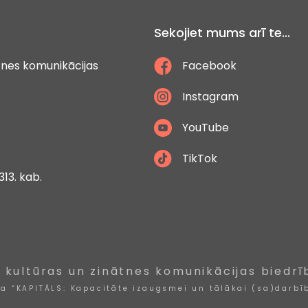
Sekojiet mums arī te...
ātnes komunikācijas
Facebook
Instagram
YouTube
TikTok
313. kab.
, kultūras un zinātnes komunikācijas biedrī
ta “KAPITĀLS: Kapacitāte izaugsmei un tālākai (sa)darbīb