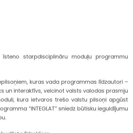
os īsteno starpdisciplināru moduļu programmu
epilsoņiem, kuras vada programmas līdzautori –
ks un interaktīvs, veicinot valsts valodas prasmju
moduli, kura ietvaros trešo valstu pilsoņi apgūst
Programma “INTEGLAT” sniedz būtisku ieguldījumu
pu.