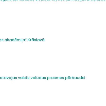
as akadēmija” Krāslavā
i gatavojas valsts valodas prasmes pārbaudei