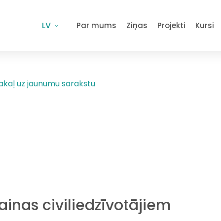
LV
Par mums
Ziņas
Projekti
Kursi
akaļ uz jaunumu sarakstu
inas civiliedzīvotājiem