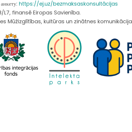
 анкету:
https://ej.uz/bezmaksaskonsultācijas
/L7, finansē Eiropas Savienība.
es Mūžizglītības, kultūras un zinātnes komunikācijas