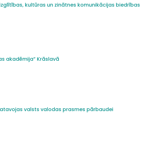
zglītības, kultūras un zinātnes komunikācijas biedrības 
as akadēmija” Krāslavā
i gatavojas valsts valodas prasmes pārbaudei