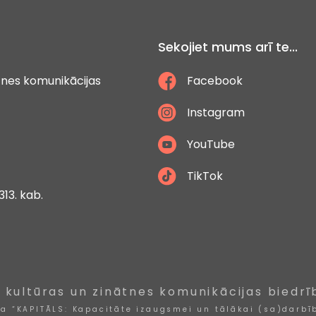
Sekojiet mums arī te...
ātnes komunikācijas
Facebook
Instagram
YouTube
TikTok
313. kab.
, kultūras un zinātnes komunikācijas biedrī
ta “KAPITĀLS: Kapacitāte izaugsmei un tālākai (sa)darbīb