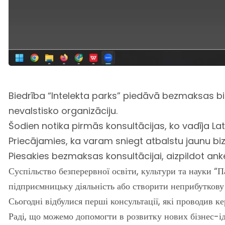
Biedrība “Intelekta parks” piedāvā bezmaksas bi
nevalstisko organizāciju.
Šodien notika pirmās konsultācijas, ko vadīja Lat
Priecājamies, ka varam sniegt atbalstu jaunu bi
Piesakies bezmaksas konsultācijai, aizpildot ank
Суспільство безперервної освіти, культури та науки “
підприємницьку діяльність або створити неприбуткову 
Сьогодні відбулися перші консультації, які проводив к
Раді, що можемо допомогти в розвитку нових бізнес-і