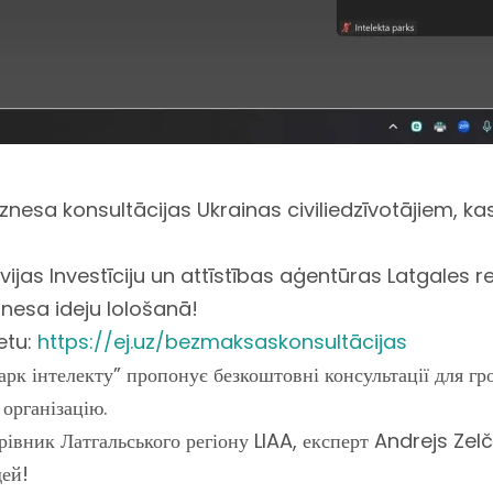
znesa konsultācijas Ukrainas civiliedzīvotājiem, k
vijas Investīciju un attīstības aģentūras Latgales r
znesa ideju lološanā!
etu:
https://ej.uz/bezmaksaskonsultācijas
Парк інтелекту” пропонує безкоштовні консультації для г
організацію.
ерівник Латгальського регіону LIAA, експерт Andrejs Zelč
дей!