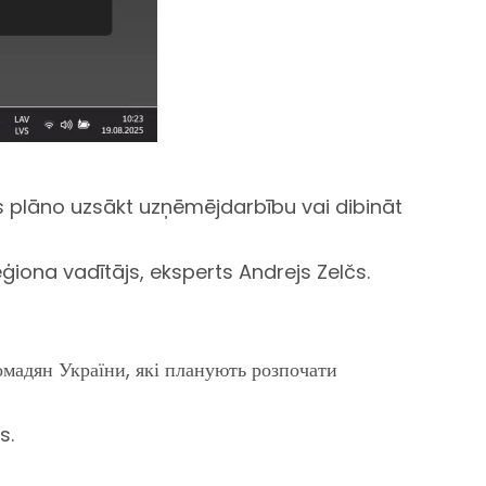
as plāno uzsākt uzņēmējdarbību vai dibināt
eģiona vadītājs, eksperts Andrejs Zelčs.
ромадян України, які планують розпочати
s.