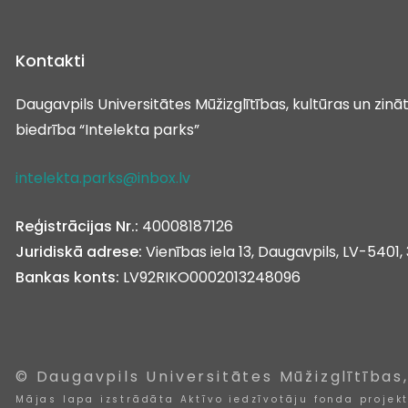
Kontakti
Daugavpils Universitātes Mūžizglītības, kultūras un zin
biedrība “Intelekta parks”
intelekta.parks@inbox.lv
Reģistrācijas Nr.:
40008187126
Juridiskā adrese:
Vienības iela 13, Daugavpils, LV-5401, 
Bankas konts:
LV92RIKO0002013248096
© Daugavpils Universitātes Mūžizglītības
Mājas lapa izstrādāta Aktīvo iedzīvotāju fonda projek