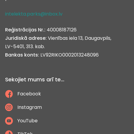
intelekta.parks@inbox.lv
Reģistrācijas Nr.:
40008187126
Juridiskā adrese:
Vienības iela 13, Daugavpils,
LV-5401, 313. kab.
Bankas konts:
LV92RIKO0002013248096
Sekojiet mums arī te...
Facebook
Instagram
YouTube