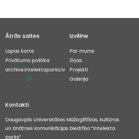
Ātrās saites
Izvēlne
Lapas karte
Par mums
Privātuma politika
Ziņas
archive.intelektaparks.lv
Projekti
LV
Galerija
Kontakti
Daugavpils Universitātes Mūžizglītības, kultūras
un zinātnes komunikācijas biedrība “Intelekta
parks”