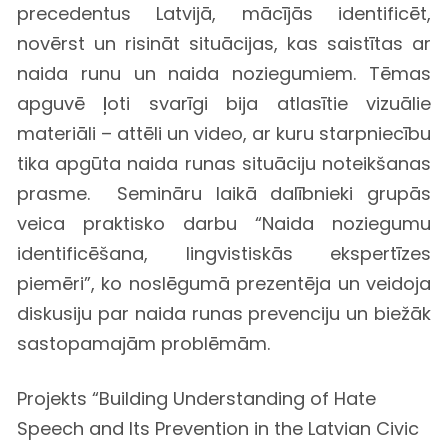
precedentus Latvijā, mācījās identificēt,
novērst un risināt situācijas, kas saistītas ar
naida runu un naida noziegumiem. Tēmas
apguvē ļoti svarīgi bija atlasītie vizuālie
materiāli – attēli un video, ar kuru starpniecību
tika apgūta naida runas situāciju noteikšanas
prasme. Semināru laikā dalībnieki grupās
veica praktisko darbu “Naida noziegumu
identificēšana, lingvistiskās ekspertīzes
piemēri”, ko noslēgumā prezentēja un veidoja
diskusiju par naida runas prevenciju un biežāk
sastopamajām problēmām.
Projekts “Building Understanding of Hate
Speech and Its Prevention in the Latvian Civic