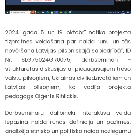
2024. gada 5. un 19. oktobrī notika projekta
“Izpratnes veidošana par naida runu un tās
novēršana Latvijas pilsoniskajā sabiedrībā”, ID
Nr. SLG75024GR0075, darbsemināri –
strukturētās diskusijas ar pieaugušajiem trešo
valstu pilsoņiem, Ukrainas civiliedzīvotājiem un
Latvijas pilsoņiem, ko vadīja projekta
pedagogs Oļģerts Rihlickis.
Darbsemināru dalībnieki interaktīvā veidā
iepazina naida runas definīciju un pazīmes,
analizēja etnisko un politisko naida noziegumu