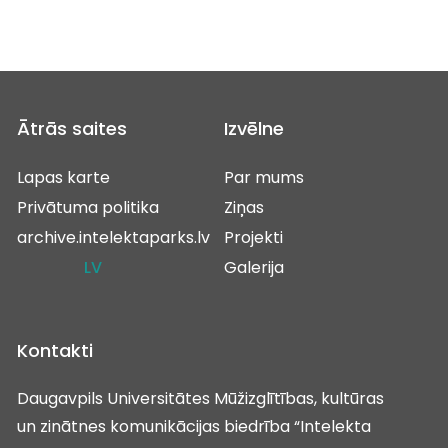
Ātrās saites
Izvēlne
Lapas karte
Par mums
Privātuma politika
Ziņas
archive.intelektaparks.lv
Projekti
LV
Galerija
Kontakti
Daugavpils Universitātes Mūžizglītības, kultūras
un zinātnes komunikācijas biedrība “Intelekta