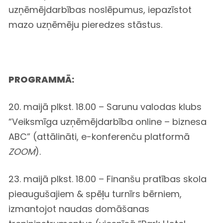
uzņēmējdarbības noslēpumus, iepazīstot
mazo uzņēmēju pieredzes stāstus.
PROGRAMMĀ:
20. maijā plkst. 18.00 – Sarunu valodas klubs
“Veiksmīga uzņēmējdarbība online – biznesa
ABC” (attālināti, e-konferenču platformā
ZOOM
).
23. maijā plkst. 18.00 – Finanšu pratības skola
pieaugušajiem & spēļu turnīrs bērniem,
izmantojot naudas domāšanas