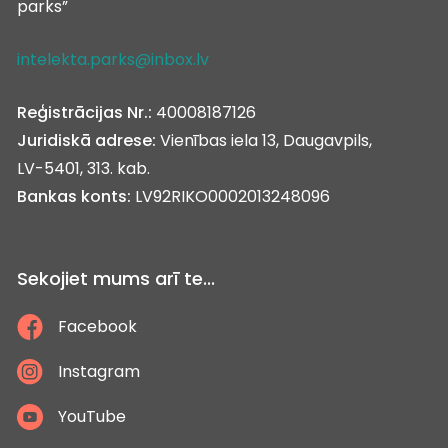
parks”
intelekta.parks@inbox.lv
Reģistrācijas Nr.:
40008187126
Juridiskā adrese:
Vienības iela 13, Daugavpils,
LV-5401, 313. kab.
Bankas konts:
LV92RIKO0002013248096
Sekojiet mums arī te...
Facebook
Instagram
YouTube