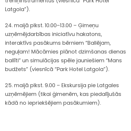
treniņinstrumentus (viesnīcā “Park Hotel
Latgola”).
24. maijā plkst. 10.00–13.00 – Ģimeņu
uzņēmējdarbības iniciatīvu hakatons,
interaktīvs pasākums bērniem “Ballējam,
neguļam! Mācāmies plānot dzimšanas dienas
ballīti” un simulācijas spēle jauniešiem “Mans
budžets” (viesnīcā “Park Hotel Latgola”).
25. maijā plkst. 9.00 – Ekskursija pie Latgales
uzņēmējiem (tikai ģimenēm, kas piedalījušās
kādā no iepriekšējiem pasākumiem).