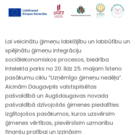
Lai veicinātu ģimeņu labklājību un labbūtību un
spējinātu ģimeņu integrāciju
sociālekonomiskos procesos, biedrība
Intelekta parks no 20. līdz 25. maijam īsteno
pasākumu ciklu “Uzņēmīgo ģimeņu nedēļa”.
Aicinām Daugavpils valstspilsētas
pašvaldībā un Augšdaugavas novada
pašvaldībā dzīvojošās ģimenes piedalīties
izglītojošos pasākumos, kuros uzsvērsim
ģimenes vērtības, pievērsīsim uzmanību
finanšu pratībai un izzināsim