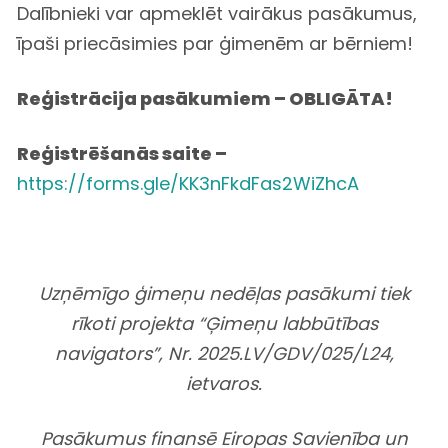
Dalībnieki var apmeklēt vairākus pasākumus,
īpaši priecāsimies par ģimenēm ar bērniem!
Reģistrācija pasākumiem – OBLIGĀTA!
Reģistrēšanās saite –
https://forms.gle/KK3nFkdFas2WiZhcA
Uzņēmīgo ģimeņu nedēļas pasākumi tiek
rīkoti projekta “Ģimeņu labbūtības
navigators”, Nr. 2025.LV/GDV/025/L24,
ietvaros.
Pasākumus finansē Eiropas Savienība un