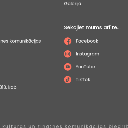
Galerija
Sekojiet mums arī te...
ātnes komunikācijas
Facebook
Instagram
YouTube
TikTok
313. kab.
, kultūras un zinātnes komunikācijas biedrī