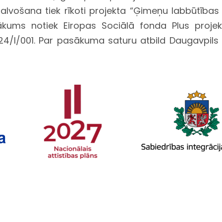
vošana tiek rīkoti projekta “Ģimeņu labbūtības 
kums notiek Eiropas Sociālā fonda Plus projek
24/I/001. Par pasākuma saturu atbild Daugavpils U