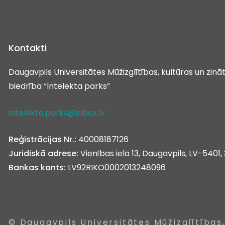
Kontakti
Daugavpils Universitātes Mūžizglītības, kultūras un zin
biedrība “Intelekta parks”
intelekta.parks@inbox.lv
Reģistrācijas Nr.:
40008187126
Juridiskā adrese:
Vienības iela 13, Daugavpils, LV-5401, 
Bankas konts:
LV92RIKO0002013248096
© Daugavpils Universitātes Mūžizglītības