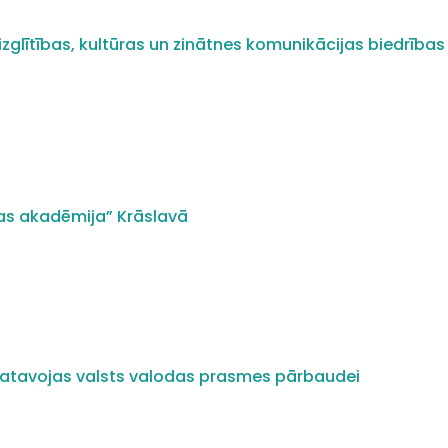
zglītības, kultūras un zinātnes komunikācijas biedrības 
as akadēmija” Krāslavā
i gatavojas valsts valodas prasmes pārbaudei