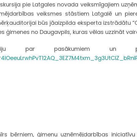
kskursija pie Latgales novada veiksmīgajiem uzņē
ēmējdarbības veiksmes stāstiem Latgalē un pie
mērķauditorijai būs jāaizpilda eksperta izstrādātu “C
ies ģimenes no Daugavpils, kuras vēlas uzzināt va
ormāciju par pasākumiem un
dir4lOeeuLrwhPvT12AQ_3EZ7M4txm_3g3UtClZ_bRnl
nīrs bērniem, ģimeņu uzņēmējdarbības iniciatīvu