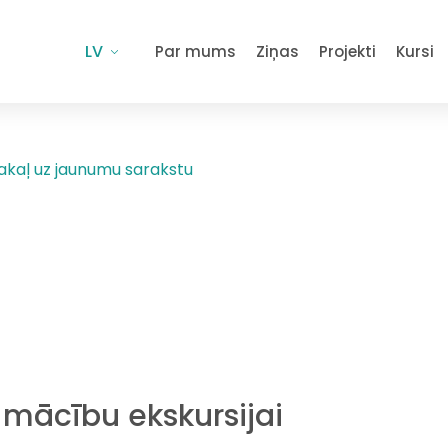
LV
Par mums
Ziņas
Projekti
Kursi
akaļ uz jaunumu sarakstu
 mācību ekskursijai