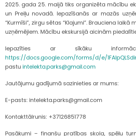
2025. gada 25. maijā tiks organizēta mācību e
un Preiļu novadā. Iepazīšanās ar mazās uzņ
“Kurmīši”, zirgu sētas “Klajumi”. Brauciena laikā 
uzņēmējiem. Mācību ekskursijā aicinām piedalīt
Iepazīties ar sīkāku inf
https://docs.google.com/forms/d/e/1FAIpQLS
pastu
intelekta.parks@gmail.com
Jautājumu gadījumā sazinieties ar mums:
E-pasts: intelekta.parks@gmail.com
Kontakttālrunis: +37126851778
Pasākumi – finanšu pratības skola, spēļu tur