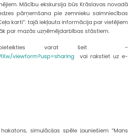
mējiem. Mācību ekskursija būs Krāslavas novadā
redzes pārņemšana pie zemnieku saimniecības
eļa karti”: tajā iekļauta informācija par vietējiem
irāk par mazās uzņēmējdarbības stāstiem.
 pieteikties varat šeit –
PIXw/viewform?usp=sharing
vai rakstiet uz e-
 hakatons, simulācijas spēle jauniešiem “Mans