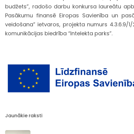
budžets”, radošo darbu konkursa laureātu apbal
Pasākumu finansē Eiropas Savienība un pasā
veidošana” ietvaros, projekta numurs 4.3.6.9/1/
komunikācijas biedrība “Intelekta parks”.
Jaunākie raksti