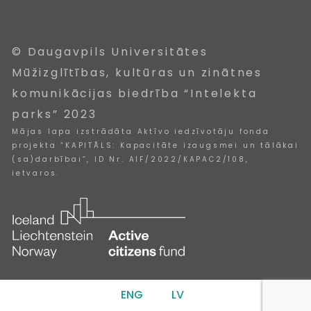
© Daugavpils Universitātes
Mūžizglītības, kultūras un zinātnes
komunikācijas biedrība “Intelekta
parks” 2023
Mājas lapa izstrādāta Aktīvo iedzīvotāju fonda
projekta “KAPITĀLS: Kapacitāte izaugsmei un tālākai
(sa)darbībai”, ID Nr. AIF/2022/KAPAC2/108,
ietvaros.
ENG
LV