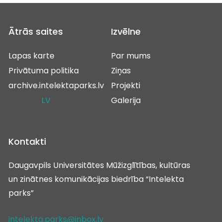
Ātrās saites
Izvēlne
Lapas karte
Par mums
Privātuma politika
Ziņas
archive.intelektaparks.lv
Projekti
LV
Galerija
Kontakti
Daugavpils Universitātes Mūžizglītības, kultūras
un zinātnes komunikācijas biedrība “Intelekta
parks”
intelekta.parks@inbox.lv