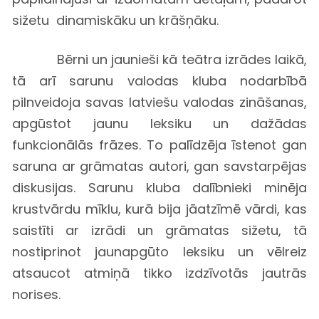
sižetu dinamiskāku un krāšņāku.
Bērni un jaunieši kā teātra izrādes laikā,
tā arī sarunu valodas kluba nodarbībā
pilnveidoja savas latviešu valodas zināšanas,
apgūstot jaunu leksiku un dažādas
funkcionālās frāzes. To palīdzēja īstenot gan
saruna ar grāmatas autori, gan savstarpējas
diskusijas. Sarunu kluba dalībnieki minēja
krustvārdu mīklu, kurā bija jāatzīmē vārdi, kas
saistīti ar izrādi un grāmatas sižetu, tā
nostiprinot jaunapgūto leksiku un vēlreiz
atsaucot atmiņā tikko izdzīvotās jautrās
norises.