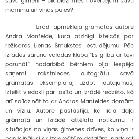
savu ģimeni – cik bieži mēs novērtējam savu
mammu un viņas pūles?
Izrādi apmeklēja grāmatas autore
Andra Manfelde, kura atzinīgi izteicās par
režisores Lienas Šmukstes iestudējumu. Pēc
izrādes sarunu valodas kluba “Es gribu ar tevi
parunāt” nodarbībā bērniem bija iespēja
saņemt rakstnieces autogrāfu savā
grāmatas eksemplārā, uzdot jautājumus,
izteikt viedokli par lasīto un izrādē redzēto, kā
arī salīdzināt to ar Andras Manfeldes domām
un vīziju. Autore pastāstīja, ka liela daļa
grāmatā un izrādē attēloto notikumu ir
situācijas no viņas ģimenes dzīves, ko viņa ir
papildinājusi ar izdomātām detaļām, padarot