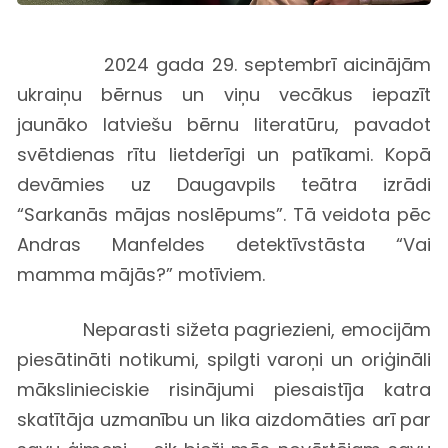
2024 gada 29. septembrī aicinājām
ukraiņu bērnus un viņu vecākus iepazīt
jaunāko latviešu bērnu literatūru, pavadot
svētdienas rītu lietderīgi un patīkami. Kopā
devāmies uz Daugavpils teātra izrādi
“Sarkanās mājas noslēpums”. Tā veidota pēc
Andras Manfeldes detektīvstāsta “Vai
mamma mājās?” motīviem.
Neparasti sižeta pagriezieni, emocijām
piesātināti notikumi, spilgti varoņi un oriģināli
mākslinieciskie risinājumi piesaistīja katra
skatītāja uzmanību un lika aizdomāties arī par