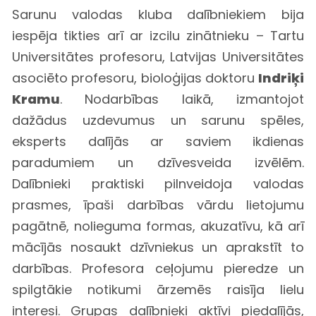
Sarunu valodas kluba dalībniekiem bija
iespēja tikties arī ar izcilu zinātnieku – Tartu
Universitātes profesoru, Latvijas Universitātes
asociēto profesoru, bioloģijas doktoru
Indriķi
Kramu
. Nodarbības laikā, izmantojot
dažādus uzdevumus un sarunu spēles,
eksperts dalījās ar saviem ikdienas
paradumiem un dzīvesveida izvēlēm.
Dalībnieki praktiski pilnveidoja valodas
prasmes, īpaši darbības vārdu lietojumu
pagātnē, nolieguma formas, akuzatīvu, kā arī
mācījās nosaukt dzīvniekus un aprakstīt to
darbības. Profesora ceļojumu pieredze un
spilgtākie notikumi ārzemēs raisīja lielu
interesi. Grupas dalībnieki aktīvi piedalījās,