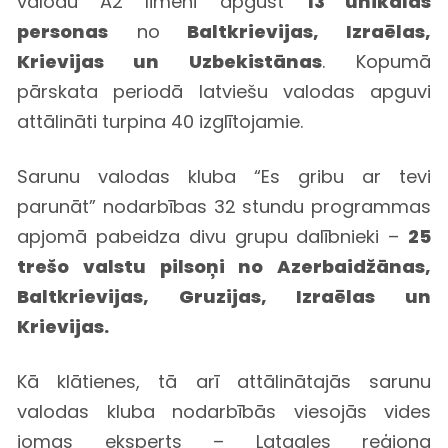
valodu A2 līmenī apgūst
13 unikālas
personas
no
Baltkrievijas, Izraēlas,
Krievijas un Uzbekistānas
. Kopumā
pārskata periodā latviešu valodas apguvi
attālināti turpina 40 izglītojamie.
Sarunu valodas kluba “Es gribu ar tevi
parunāt” nodarbības 32 stundu programmas
apjomā pabeidza divu grupu dalībnieki –
25
trešo valstu pilsoņi no Azerbaidžānas,
Baltkrievijas, Gruzijas, Izraēlas un
Krievijas.
Kā klātienes, tā arī attālinātajās sarunu
valodas kluba nodarbībās viesojās vides
jomas eksperts – Latgales reģiona