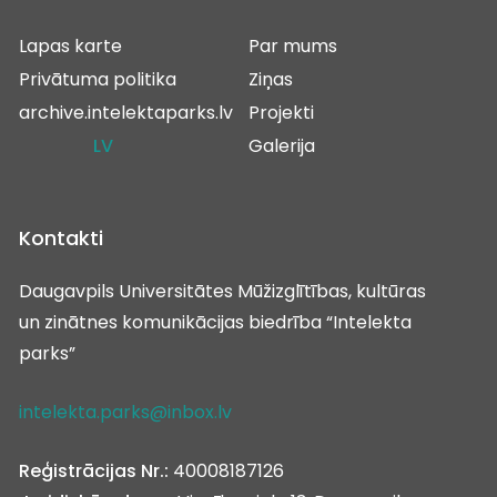
Lapas karte
Par mums
Privātuma politika
Ziņas
archive.intelektaparks.lv
Projekti
LV
Galerija
Kontakti
Daugavpils Universitātes Mūžizglītības, kultūras
un zinātnes komunikācijas biedrība “Intelekta
parks”
intelekta.parks@inbox.lv
Reģistrācijas Nr.:
40008187126