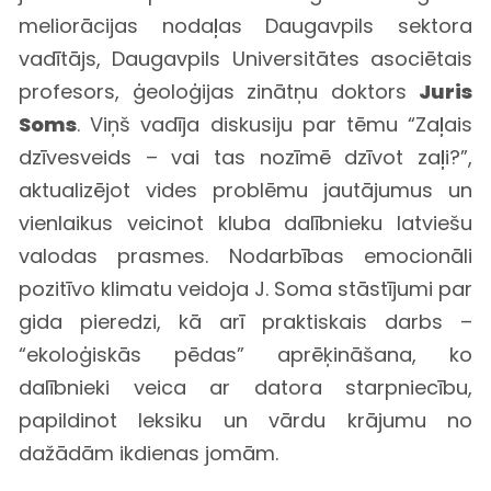
meliorācijas nodaļas Daugavpils sektora
vadītājs, Daugavpils Universitātes asociētais
profesors, ģeoloģijas zinātņu doktors
Juris
Soms
. Viņš vadīja diskusiju par tēmu “Zaļais
dzīvesveids – vai tas nozīmē dzīvot zaļi?”,
aktualizējot vides problēmu jautājumus un
vienlaikus veicinot kluba dalībnieku latviešu
valodas prasmes. Nodarbības emocionāli
pozitīvo klimatu veidoja J. Soma stāstījumi par
gida pieredzi, kā arī praktiskais darbs –
“ekoloģiskās pēdas” aprēķināšana, ko
dalībnieki veica ar datora starpniecību,
papildinot leksiku un vārdu krājumu no
dažādām ikdienas jomām.