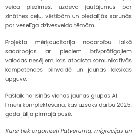
veica piezīmes, uzdeva jautājumus par
zinātnes ceļu, vērtībām un piedalījās sarunās
par veselīga dzīvesveida tēmām.
Projekta mērķauditorija nodarbību laikā
sadarbojas ar pieciem brīvprātīgajiem
valodas nesējiem, kas atbalsta komunikatīvās
kompetences pilnveidē un jaunas leksikas
apguvē.
Pašlaik norisinās vienas jaunas grupas A1
līmenī komplektēšana, kas uzsāks darbu 2025.
gada jūlija pirmajā pusē.
Kursi tiek organizēti Patvēruma, migrācijas un