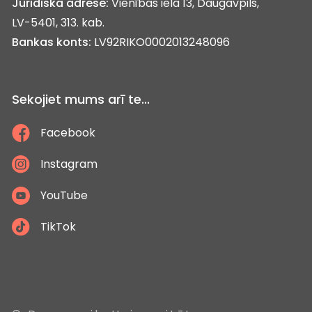
Juridiskā adrese:
Vienības iela 13, Daugavpils,
LV-5401, 313. kab.
Bankas konts:
LV92RIKO0002013248096
Sekojiet mums arī te...
Facebook
Instagram
YouTube
TikTok