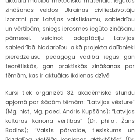
aktuālu mācību metodisko materiālu. Iegūtās
zināšanas veidos Ukrainas civiliedzīvotāju
izpratni par Latvijas valstiskumu, sabiedrību
un vērtībām, sniegs ierosmes iegūto zināšanu
pārnesei, veicinot adaptāciju Latvijas
sabiedrībā. Nodarbību laikā projekta dalībnieki
pieredzējušu pedagogu vadībā iegūs gan
teorētiskās, gan praktiskās zināšanas par
tēmām, kas ir aktuālas ikdienas dzīvē.
Kursi tiek organizēti 32 akadēmisko stundu
apjomā par šādām tēmām: “Latvijas vēsture”
(Mg. hist., Mg. paed. Andris Kupšāns); “Latvijas
kultūras kanona vērtības” (Dr. philol. Žans
Badins); “Valsts pārvalde, tiesiskums un
līdzdalība vietējās kopienas aktivitātēs” (Dr.