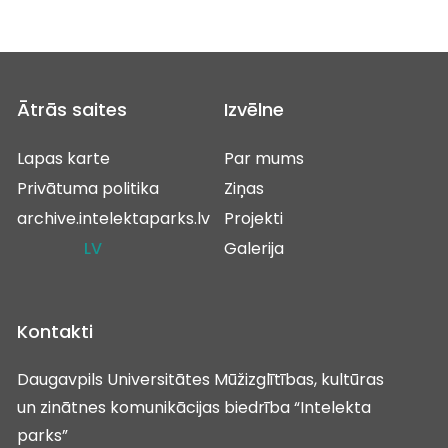
Ātrās saites
Izvēlne
Lapas karte
Par mums
Privātuma politika
Ziņas
archive.intelektaparks.lv
Projekti
LV
Galerija
Kontakti
Daugavpils Universitātes Mūžizglītības, kultūras
un zinātnes komunikācijas biedrība “Intelekta
parks”