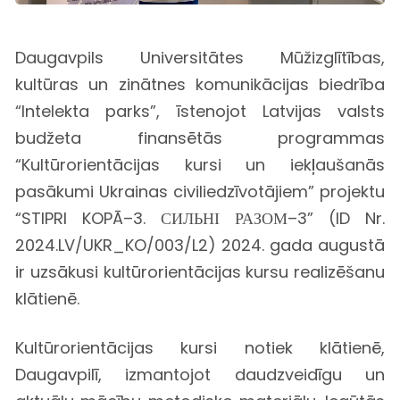
Daugavpils Universitātes Mūžizglītības,
kultūras un zinātnes komunikācijas biedrība
“Intelekta parks”, īstenojot Latvijas valsts
budžeta finansētās programmas
“Kultūrorientācijas kursi un iekļaušanās
pasākumi Ukrainas civiliedzīvotājiem” projektu
“STIPRI KOPĀ–3. СИЛЬНІ РАЗОМ–3” (ID Nr.
2024.LV/UKR_KO/003/L2) 2024. gada augustā
ir uzsākusi kultūrorientācijas kursu realizēšanu
klātienē.
Kultūrorientācijas kursi notiek klātienē,
Daugavpilī, izmantojot daudzveidīgu un