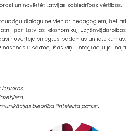
zprast un novērtēt Latvijas sabiedrības vērtības.
n draudzīgu dialogu ne vien ar pedagogiem, bet arī
zpratni par Latvijas ekonomiku, uzņēmējdarbības
i īpaši novērtēja sniegtos padomus un ieteikumus,
s zināšanas ir sekmējušas viņu integrāciju jaunajā
3
ietvaros.
īdzekļiem.
munikācijas biedrība “Intelekta parks”.