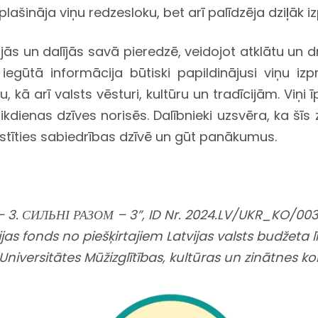
plašināja viņu redzesloku, bet arī palīdzēja dziļāk i
usijās un dalījās savā pieredzē, veidojot atklātu u
a iegūtā informācija būtiski papildinājusi viņu i
 kā arī valsts vēsturi, kultūru un tradīcijām. Viņ
ikdienas dzīves norisēs. Dalībnieki uzsvēra, ka šī
aistīties sabiedrības dzīvē un gūt panākumus.
 3. СИЛЬНІ РАЗОМ – 3”, ID Nr.
2024.LV/UKR_KO/00
jas fonds no piešķirtajiem Latvijas valsts budžeta l
Universitātes Mūžizglītības, kultūras un zinātnes ko