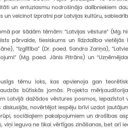
itāti un entuziasmu nodrošināja dalībniekiem dau
 un veicinot izpratni par Latvijas kultūru, sabiedrīb
mā par šādām tēmām: “Latvijas vēsture” (Mg. hist
lsts pārvalde, tiesiskums un līdzdalība vietējās k
šāne), “Izglītība” (Dr. paed. Sandra Zariņa), “La
pojumi” (Mg. paed. Jānis Pitrāns) un “Uzņēmējd
sīgs tēmu loks, kas apvienoja gan teorētisk
udzās būtiskās jomās. Projekta mērķauditorija 
m Latvijā dažādos vēstures posmos, iepazīstot va
ās diskusijās, novērtējot iespēju brīvi uzdot jautāju
aprūpi, sociālajiem pakalpojumiem un drošības asp
 viņi ieguva ne tikai vērtīgas zināšanas, bet arī