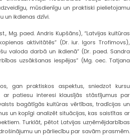
dzveidīgu, mūsdienīgu un praktiski pielietojamu
u un ikdienas dzīvi.
., Mg. paed. Andris Kupšāns), “Latvijas kultūras
opienas aktivitātēs” (Dr. iur. Igors Trofimovs),
tviešu valoda darbā un ikdienā” (Dr. paed. Sandra
arbības uzsākšanas iespējas” (Mg. oec. Tatjana
os, gan praktiskos aspektus, sniedzot kursu
ar patiesu interesi klausījās stāstījumus par
lsts bagātīgās kultūras vērtības, tradīcijas un
mus un kopīgi analizēt situācijas, kas saistītas ar
ektiem. Turklāt, pētot Latvijas uzņēmējdarbības
 iedrošinājumu un pārliecību par savām prasmēm.