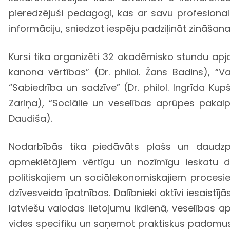
pieredzējuši pedagogi, kas ar savu profesional
informāciju, sniedzot iespēju padziļināt zināšanas
Kursi tika organizēti 32 akadēmisko stundu apjo
kanona vērtības” (Dr. philol. Žans Badins), “Va
“Sabiedrība un sadzīve” (Dr. philol. Ingrīda Kup
Zariņa), “Sociālie un veselības aprūpes pakal
Daudiša).
Nodarbībās tika piedāvāts plašs un daudzpu
apmeklētājiem vērtīgu un nozīmīgu ieskatu da
politiskajiem un sociālekonomiskajiem procesie
dzīvesveida īpatnības. Dalībnieki aktīvi iesaistīj
latviešu valodas lietojumu ikdienā, veselības 
vides specifiku un saņemot praktiskus padomus,