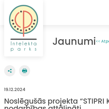
Jaunumi
<< Atp
19.12.2024
Noslēgušās projekta “STIPRI 
nodarbības attālināti