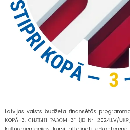
Latvijas valsts budžeta finansētās programmas 
KOPĀ–3. СИЛЬНІ РАЗОМ–3” (ID Nr. 2024.LV/UKR
kultūrorientācijas kursi attālināti e-konfere