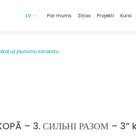
LV
Par mums
Ziņas
Projekti
Kursi
akaļ uz jaunumu sarakstu
KOPĀ – 3. СИЛЬНІ РАЗОМ – 3” k