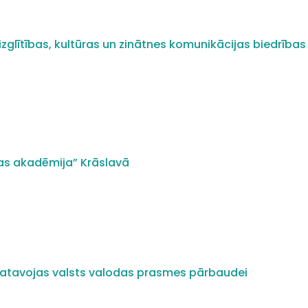
zglītības, kultūras un zinātnes komunikācijas biedrības 
as akadēmija” Krāslavā
i gatavojas valsts valodas prasmes pārbaudei