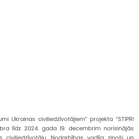
i Ukrainas civiliedzīvotājiem” projekta “STIPRI
ra līdz 2024. gada 19. decembrim norisinājās
 civiliedzīvotāju. Nodarbības vadīja zinoši un