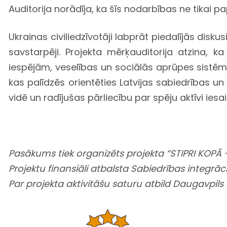
Auditorija norādīja, ka šīs nodarbības ne tikai pa
Ukrainas civiliedzīvotāji labprāt piedalījās disk
savstarpēji. Projekta mērķauditorija atzina, k
iespējām, veselības un sociālās aprūpes sistēmu,
kas palīdzēs orientēties Latvijas sabiedrības un 
vidē un radījušas pārliecību par spēju aktīvi ies
Pasākums tiek organizēts projekta “STIPRI KOPĀ –
Projektu finansiāli atbalsta Sabiedrības integrāci
Par projekta aktivitāšu saturu atbild Daugavpils 