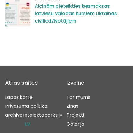
Aicinām pieteikties bezmaksas
latviešu valodas kursiem Ukrainas
civiliedzīvotājiem
Ātrās saites
Izvēlne
Lapas karte
Par mums
Privātuma politika
Ziņas
archive.intelektaparks.lv
Projekti
LV
Galerija