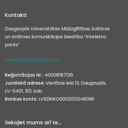
Kontakti
Daugavpils Universitātes Mūžizglītības, kultūras
un zinātnes komunikācijas biedrība “Intelekta
parks”
intelekta.parks@inbox.lv
Reģistrācijas Nr.:
40008187126
Juridiskā adrese:
Vienības iela 13, Daugavpils,
LV-5401, 313. kab.
Bankas konts:
LV92RIKO0002013248096
Sekojiet mums arī te...