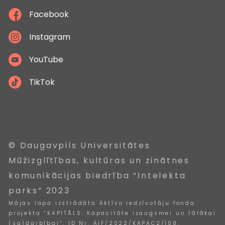
Facebook
Instagram
YouTube
TikTok
© Daugavpils Universitātes
Mūžizglītības, kultūras un zinātnes
komunikācijas biedrība “Intelekta
parks” 2023
Mājas lapa izstrādāta Aktīvo iedzīvotāju fonda
projekta “KAPITĀLS: Kapacitāte izaugsmei un tālākai
(sa)darbībai”, ID Nr. AIF/2022/KAPAC2/108,