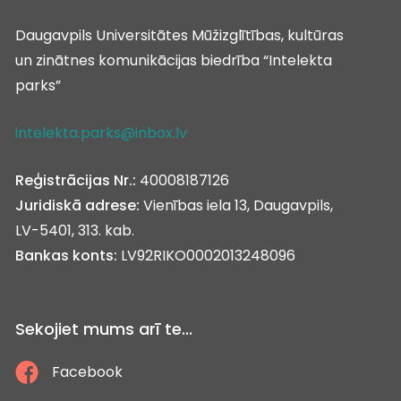
Daugavpils Universitātes Mūžizglītības, kultūras
un zinātnes komunikācijas biedrība “Intelekta
parks”
intelekta.parks@inbox.lv
Reģistrācijas Nr.:
40008187126
Juridiskā adrese:
Vienības iela 13, Daugavpils,
LV-5401, 313. kab.
Bankas konts:
LV92RIKO0002013248096
Sekojiet mums arī te...
Facebook