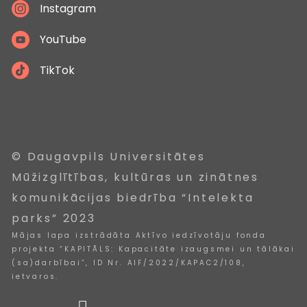
Instagram
YouTube
TikTok
© Daugavpils Universitātes
Mūžizglītības, kultūras un zinātnes
komunikācijas biedrība “Intelekta
parks” 2023
Mājas lapa izstrādāta Aktīvo iedzīvotāju fonda
projekta “KAPITĀLS: Kapacitāte izaugsmei un tālākai
(sa)darbībai”, ID Nr. AIF/2022/KAPAC2/108,
ietvaros.