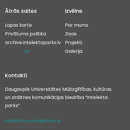
Ātrās saites
Izvēlne
Lapas karte
Par mums
Privātuma politika
Ziņas
archive.intelektaparks.lv
Projekti
LV
Galerija
Kontakti
Daugavpils Universitātes Mūžizglītības, kultūras
un zinātnes komunikācijas biedrība “Intelekta
parks”
intelekta.parks@inbox.lv