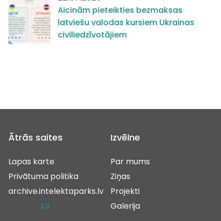
Aicinām pieteikties bezmaksas
latviešu valodas kursiem Ukrainas
civiliedzīvotājiem
Ātrās saites
Izvēlne
Lapas karte
Par mums
Privātuma politika
Ziņas
archive.intelektaparks.lv
Projekti
LV
Galerija