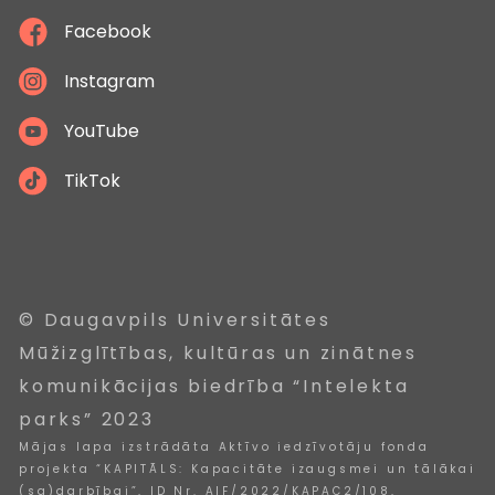
Facebook
Instagram
YouTube
TikTok
© Daugavpils Universitātes
Mūžizglītības, kultūras un zinātnes
komunikācijas biedrība “Intelekta
parks” 2023
Mājas lapa izstrādāta Aktīvo iedzīvotāju fonda
projekta “KAPITĀLS: Kapacitāte izaugsmei un tālākai
(sa)darbībai”, ID Nr. AIF/2022/KAPAC2/108,