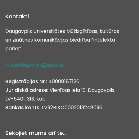
Kontakti
Daugavpils Universitātes Mūžizglītības, kultūras
un zinātnes komunikācijas biedrība “Intelekta
parks”
intelekta.parks@inbox.lv
Reģistrācijas Nr.:
40008187126
Juridiskā adrese:
Vienības iela 13, Daugavpils,
LV-5401, 313. kab.
Bankas konts:
LV92RIKO0002013248096
Sekojiet mums arī te...