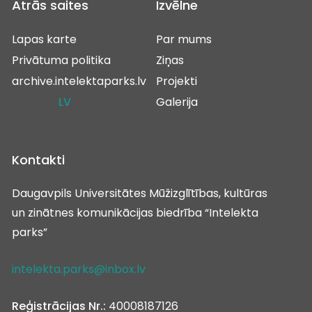
Ātrās saites
Izvēlne
Lapas karte
Par mums
Privātuma politika
Ziņas
archive.intelektaparks.lv
Projekti
LV
Galerija
Kontakti
Daugavpils Universitātes Mūžizglītības, kultūras
un zinātnes komunikācijas biedrība “Intelekta
parks”
intelekta.parks@inbox.lv
Reģistrācijas Nr.:
40008187126