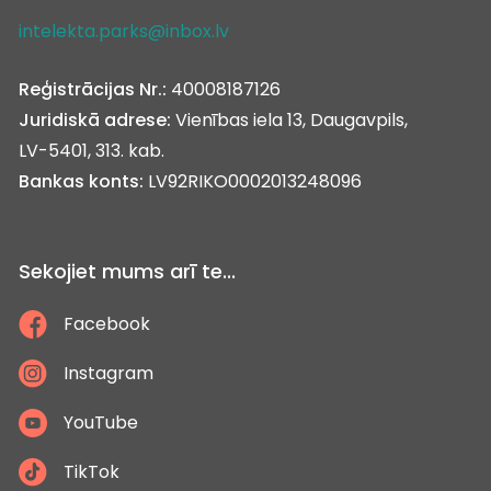
intelekta.parks@inbox.lv
Reģistrācijas Nr.:
40008187126
Juridiskā adrese:
Vienības iela 13, Daugavpils,
LV-5401, 313. kab.
Bankas konts:
LV92RIKO0002013248096
Sekojiet mums arī te...
Facebook
Instagram
YouTube
TikTok