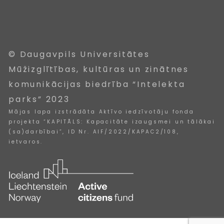
© Daugavpils Universitātes
Mūžizglītības, kultūras un zinātnes
komunikācijas biedrība “Intelekta
parks” 2023
Mājas lapa izstrādāta Aktīvo iedzīvotāju fonda
projekta “KAPITĀLS: Kapacitāte izaugsmei un tālākai
(sa)darbībai”, ID Nr. AIF/2022/KAPAC2/108,
ietvaros.