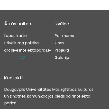
Ātrās saites
Izvēlne
Lapas karte
Par mums
Privātuma politika
Ziņas
archive.intelektaparks.lv
Projekti
LV
Galerija
Kontakti
Daugavpils Universitātes Mūžizglītības, kultūras
un zinātnes komunikācijas biedrība “Intelekta
parks”