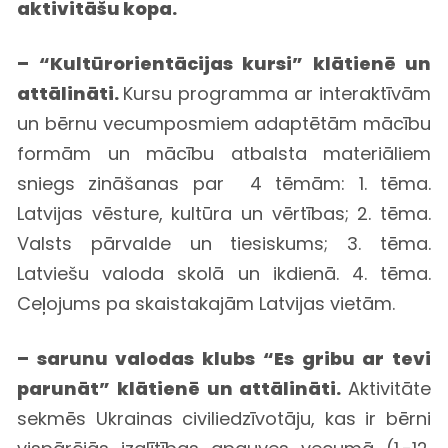
aktivitāšu kopa.
– “Kultūrorientācijas kursi” klātienē un
attālināti.
Kursu programma ar interaktīvām
un bērnu vecumposmiem adaptētām mācību
formām un mācību atbalsta materiāliem
sniegs zināšanas par 4 tēmām: 1. tēma.
Latvijas vēsture, kultūra un vērtības; 2. tēma.
Valsts pārvalde un tiesiskums; 3. tēma.
Latviešu valoda skolā un ikdienā. 4. tēma.
Ceļojums pa skaistakajām Latvijas vietām.
– sarunu valodas klubs “Es gribu ar tevi
parunāt” klātienē un attālināti.
Aktivitāte
sekmēs Ukrainas civiliedzīvotāju, kas ir bērni