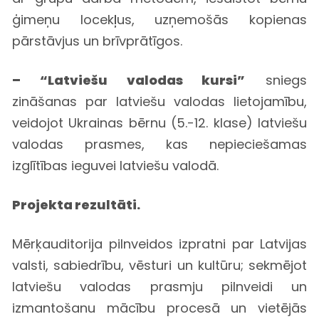
ģimeņu locekļus, uzņemošās kopienas
pārstāvjus un brīvprātīgos.
– “Latviešu valodas kursi”
sniegs
zināšanas par latviešu valodas lietojamību,
veidojot Ukrainas bērnu (5.-12. klase) latviešu
valodas prasmes, kas nepieciešamas
izglītības ieguvei latviešu valodā.
Projekta rezultāti.
Mērķauditorija pilnveidos izpratni par Latvijas
valsti, sabiedrību, vēsturi un kultūru; sekmējot
latviešu valodas prasmju pilnveidi un
izmantošanu mācību procesā un vietējās