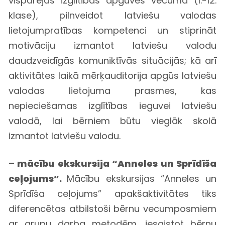
vispārējās izglītības apguves vecumā (1.-12.
klase), pilnveidot latviešu valodas
lietojumpratības kompetenci un stiprināt
motivāciju izmantot latviešu valodu
daudzveidīgās komuniktīvās situācijās; kā arī
aktivitātes laikā mērķauditorija apgūs latviešu
valodas lietojuma prasmes, kas
nepieciešamas izglītības ieguvei latviešu
valodā, lai bērniem būtu vieglāk skolā
izmantot latviešu valodu.
– mācību ekskursija “Anneles un Sprīdīša
ceļojums”.
Mācību ekskursijas “Anneles un
Sprīdīša ceļojums” apakšaktivitātes tiks
diferencētas atbilstoši bērnu vecumposmiem
ar grupu darba metodēm, iesaistot bērnu