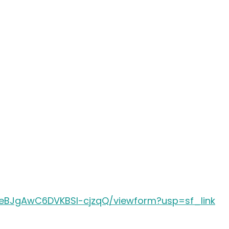
eBJgAwC6DVKBSI-cjzqQ/
viewform?usp=sf_link