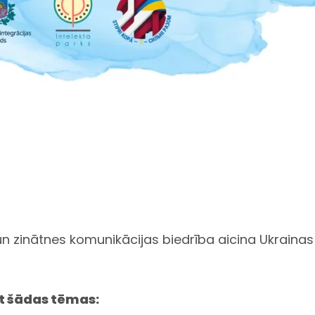
un zinātnes komunikācijas biedrība aicina Ukrainas c
t šādas tēmas: