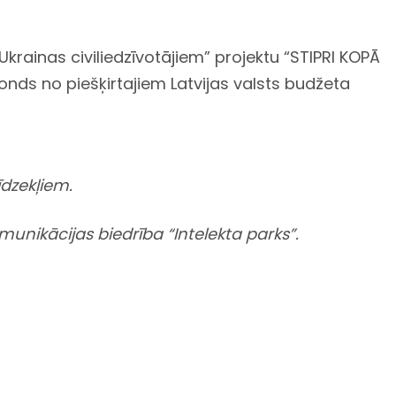
rainas civiliedzīvotājiem” projektu “STIPRI KOPĀ
onds no piešķirtajiem Latvijas valsts budžeta
īdzekļiem.
komunikācijas
biedrība “Intelekta parks”.