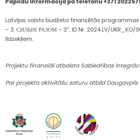
Papildu informācija pa telefonu +371 202257
Latvijas valsts budžeta finansētās programmas “K
– 3. СИЛЬНІ РАЗОМ – 3”, ID Nr. 2024.LV/UKR_KO/00
līdzekļiem.
Projektu finansiāli atbalsta Sabiedrības integrāci
Par projekta aktivitāšu saturu atbild Daugavpils