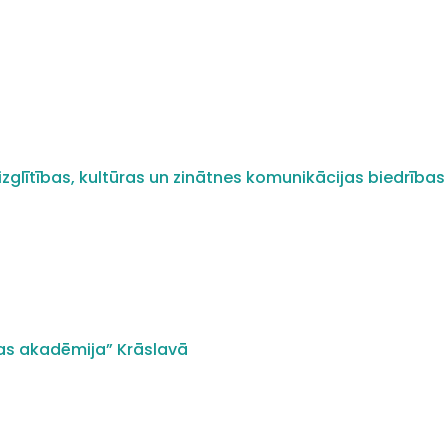
zglītības, kultūras un zinātnes komunikācijas biedrības 
as akadēmija” Krāslavā