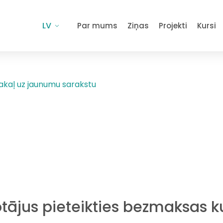
LV
Par mums
Ziņas
Projekti
Kursi
akaļ uz jaunumu sarakstu
otājus pieteikties bezmaksas k