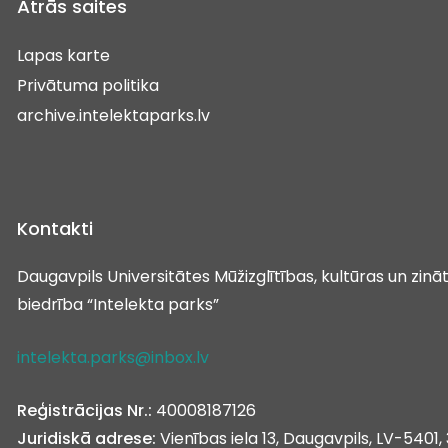
Ātrās saites
Lapas karte
Privātuma politika
archive.intelektaparks.lv
Kontakti
Daugavpils Universitātes Mūžizglītības, kultūras un zin
biedrība “Intelekta parks”
intelekta.parks@inbox.lv
Reģistrācijas Nr.:
40008187126
Juridiskā adrese:
Vienības iela 13, Daugavpils, LV-5401, 