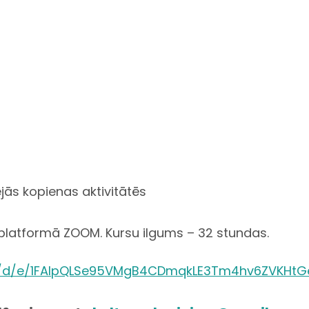
ējās kopienas aktivitātēs
s platformā ZOOM.
Kursu ilgums – 32 stundas.
/
d/e/
1FAIpQLSe95VMgB4CDmqkLE3Tm4hv6
ZVKHtG