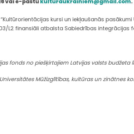
16 vai e-pastu
kulturaukrainiem@gmail.com
.
ultūrorientācijas kursi un iekļaušanās pasākumi Uk
3/L2 finansiāli atbalsta Sabiedrības integrācijas f
jas fonds no piešķirtajiem Latvijas valsts budžeta l
 Universitātes Mūžizglītības, kultūras un zinātnes 