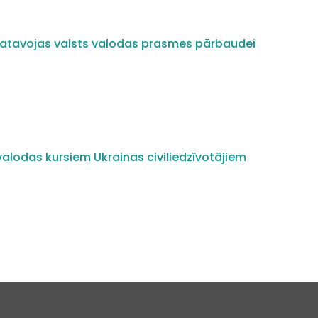
i gatavojas valsts valodas prasmes pārbaudei
alodas kursiem Ukrainas civiliedzīvotājiem