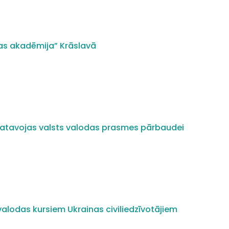
as akadēmija” Krāslavā
i gatavojas valsts valodas prasmes pārbaudei
alodas kursiem Ukrainas civiliedzīvotājiem