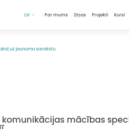
LV
Par mums
Ziņas
Projekti
Kursi
akaļ uz jaunumu sarakstu
u komunikācijas mācības speci
ī