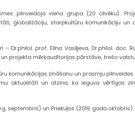
mes pilnveidoja viena grupa (20 cilvēku). Proje
tāti, globalizāciju, starpkultūru komunikāciju un
 Dr.philol. prof. Elīna Vasiļjeva, Dr.philol. doc. Ru
ne un projekta mērķauditorijas pārstāve, trešo valst
ltūru komunikācijas zināšanu un prasmju pilnveid
ēmu aktualitāti un atzina, ka ieguva vērtīgas z
g. septembris) un Priekuļos (2019. gada oktobris).