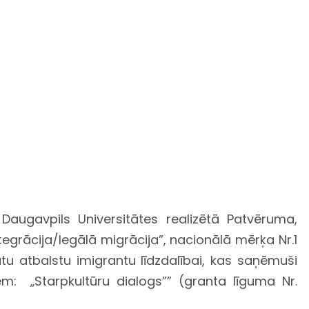
Daugavpils Universitātes realizētā Patvēruma,
egrācija/legālā migrācija”, nacionālā mērķa Nr.1
ātu atbalstu imigrantu līdzdalībai, kas saņēmuši
tiem: „Starpkultūru dialogs”” (granta līguma Nr.