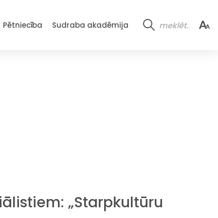
Pētniecība
Sudraba akadēmija
ālistiem: „Starpkultūru