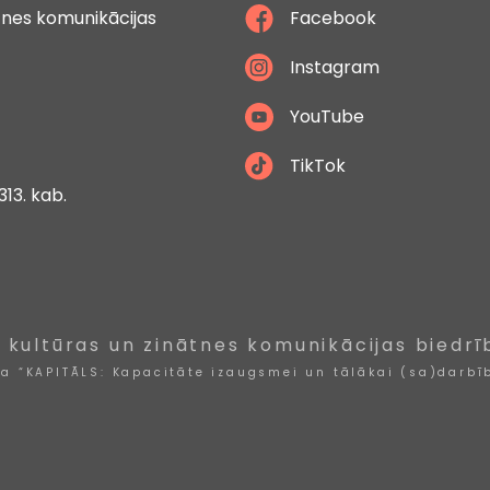
ātnes komunikācijas
Facebook
Instagram
YouTube
TikTok
313. kab.
, kultūras un zinātnes komunikācijas biedrī
ta “KAPITĀLS: Kapacitāte izaugsmei un tālākai (sa)darbīb