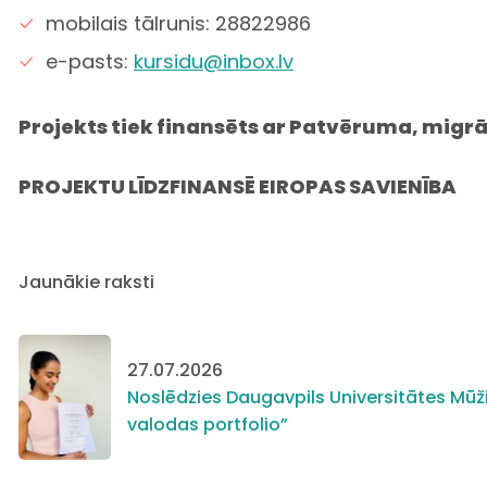
mobilais tālrunis: 28822986
e-pasts:
kursidu@inbox.lv
Projekts tiek finansēts ar Patvēruma, migrā
PROJEKTU LĪDZFINANSĒ EIROPAS SAVIENĪBA
Jaunākie raksti
27.07.2026
Noslēdzies Daugavpils Universitātes Mūži
valodas portfolio”