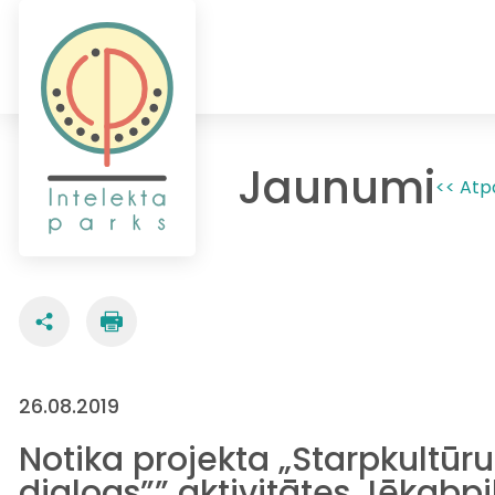
Jaunumi
<< Atp
26.08.2019
Notika projekta „Starpkultūr
dialogs”” aktivitātes Jēkabpil