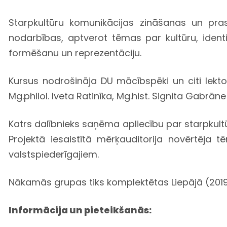
Starpkultūru komunikācijas zināšanas un pras
nodarbības, aptverot tēmas par kultūru, identi
formēšanu un reprezentāciju.
Kursus nodrošināja DU mācībspēki un citi lektori –
Mg.philol. Iveta Ratinīka, Mg.hist. Signita Gabrā
Katrs dalībnieks saņēma apliecību par starpku
Projektā iesaistītā mērķauditorija novērtēja t
valstspiederīgajiem.
Nākamās grupas tiks komplektētas Liepājā (2019.
Informācija un pieteikšanās: