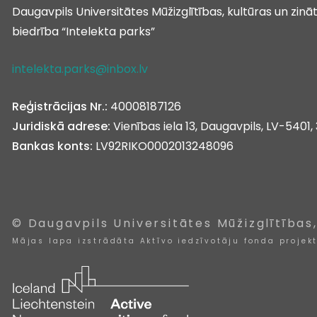
Daugavpils Universitātes Mūžizglītības, kultūras un zin
biedrība “Intelekta parks”
intelekta.parks@inbox.lv
Reģistrācijas Nr.:
40008187126
Juridiskā adrese:
Vienības iela 13, Daugavpils, LV-5401, 
Bankas konts:
LV92RIKO0002013248096
© Daugavpils Universitātes Mūžizglītības
Mājas lapa izstrādāta Aktīvo iedzīvotāju fonda projek