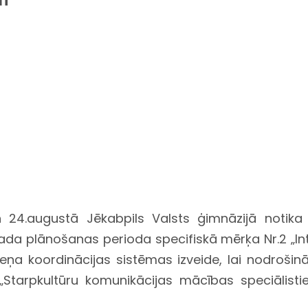
24.augustā Jēkabpils Valsts ģimnāzijā notika 
gada plānošanas perioda specifiskā mērķa Nr.2 „Int
īmeņa koordinācijas sistēmas izveide, lai nodrošin
ta „Starpkultūru komunikācijas mācības speciālis