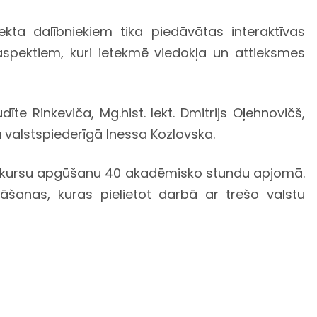
kta dalībniekiem tika piedāvātas interaktīvas
 aspektiem, kuri ietekmē viedokļa un attieksmes
dīte Rinkeviča, Mg.hist. lekt. Dmitrijs Oļehnovičš,
u valstspiederīgā Inessa Kozlovska.
es kursu apgūšanu 40 akadēmisko stundu apjomā.
ināšanas, kuras pielietot darbā ar trešo valstu