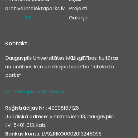
archive.intelektaparks.lv
Projekti
LV
Galerija
Kontakti
Daugavpils Universitātes Mūžizglītības, kultūras
un zinātnes komunikācijas biedrība “Intelekta
parks”
intelekta.parks@inbox.lv
Reģistrācijas Nr.:
40008187126
Juridiskā adrese:
Vienības iela 13, Daugavpils,
LV-5401, 313. kab.
Bankas konts:
LV92RIKO0002013248096