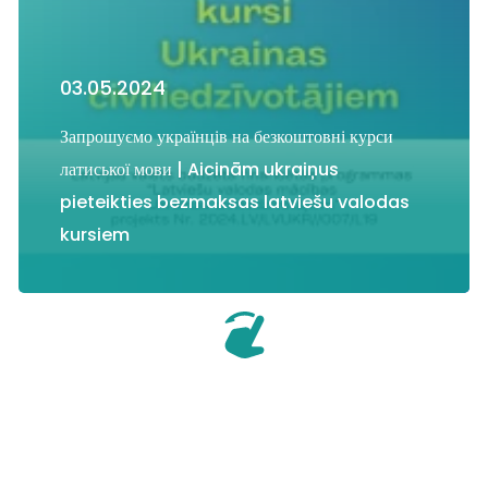
03.05.2024
Запрошуємо українців на безкоштовні курси
латиської мови | Aicinām ukraiņus
pieteikties bezmaksas latviešu valodas
kursiem