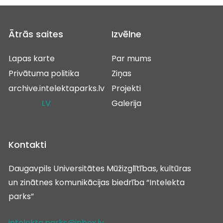
Ātrās saites
Izvēlne
Lapas karte
Par mums
Privātuma politika
Ziņas
archive.intelektaparks.lv
Projekti
LV
Galerija
Kontakti
Daugavpils Universitātes Mūžizglītības, kultūras
un zinātnes komunikācijas biedrība “Intelekta
parks”
intelekta.parks@inbox.lv