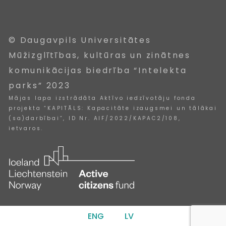
© Daugavpils Universitātes
Mūžizglītības, kultūras un zinātnes
komunikācijas biedrība “Intelekta
parks” 2023
Mājas lapa izstrādāta Aktīvo iedzīvotāju fonda
projekta “KAPITĀLS: Kapacitāte izaugsmei un tālākai
(sa)darbībai”, ID Nr. AIF/2022/KAPAC2/108,
ietvaros.
ENG
LV