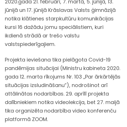
2020.gada 21. februārī, 7. martā, 5. jūnijā, 13.
jūnijā un 17. jūnijā Krāslavas Valsts ģimnāzijā
notika klātienes starpkultūru komunikācijas
kursi 16 dažādu jomu speciālistiem, kuri
ikdienā strādā ar trešo valstu
valstspiederīgajiem.
Projekta ieviešana tika pielāgota Covid-19
pandēmijas situācijai (Ministru kabineta 2020.
gada 12. marta rīkojums Nr. 103 „Par ārkārtējās
situācijas izsludināšanu”), nodrošinot arī
attālinātas nodarbības. 29. aprīlī projekta
dalībniekiem notika videolekcija, bet 27. maijā
tika organizēta nodarbība video konferenču
platformā ZOOM.