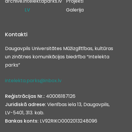
archive.intelektaparks.lv
Projekti
LV
Galerija
Kontakti
Daugavpils Universitātes Mūžizglītības, kultūras
un zinātnes komunikācijas biedrība “Intelekta
parks”
intelekta.parks@inbox.lv
Reģistrācijas Nr.:
40008187126
Juridiskā adrese:
Vienības iela 13, Daugavpils,
LV-5401, 313. kab.
Bankas konts:
LV92RIKO0002013248096