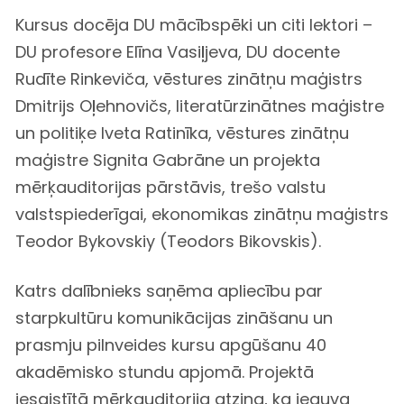
Kursus docēja DU mācībspēki un citi lektori –
DU profesore Elīna Vasiļjeva, DU docente
Rudīte Rinkeviča, vēstures zinātņu maģistrs
Dmitrijs Oļehnovičs, literatūrzinātnes maģistre
un politiķe Iveta Ratinīka, vēstures zinātņu
maģistre Signita Gabrāne un projekta
mērķauditorijas pārstāvis, trešo valstu
valstspiederīgai, ekonomikas zinātņu maģistrs
Teodor Bykovskiy (Teodors Bikovskis).
Katrs dalībnieks saņēma apliecību par
starpkultūru komunikācijas zināšanu un
prasmju pilnveides kursu apgūšanu 40
akadēmisko stundu apjomā. Projektā
iesaistītā mērķauditorija atzina, ka ieguva