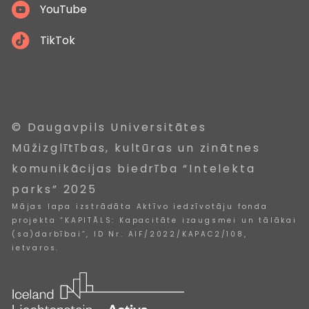
YouTube
TikTok
© Daugavpils Universitātes
Mūžizglītības, kultūras un zinātnes
komunikācijas biedrība “Intelekta
parks” 2025
Mājas lapa izstrādāta Aktīvo iedzīvotāju fonda
projekta “KAPITĀLS: Kapacitāte izaugsmei un tālākai
(sa)darbībai”, ID Nr. AIF/2022/KAPAC2/108,
ietvaros.