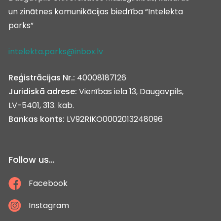
un zinātnes komunikācijas biedrība “Intelekta
parks”
intelekta.parks@inbox.lv
Reģistrācijas Nr.:
40008187126
Juridiskā adrese:
Vienības iela 13, Daugavpils,
LV-5401, 313. kab.
Bankas konts:
LV92RIKO0002013248096
Follow us...
Facebook
Instagram