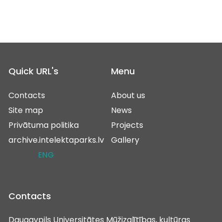
Quick URL's
Menu
Contacts
About us
Site map
News
Privātuma politika
Projects
archive.intelektaparks.lv
Gallery
ENG
Contacts
Daugavpils Universitātes Mūžizglītības, kultūras